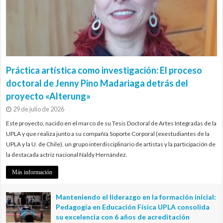
Práctica artística como investigación: El proceso
doctoral de Jenny Pino Madariaga detrás del
proyecto «Alterung»
29 de julio de 2026
Este proyecto, nacido en el marco de su Tesis Doctoral de Artes Integradas de la
UPLA y que realiza junto a su compañía Soporte Corporal (exestudiantes de la
UPLA y la U. de Chile), un grupo interdisciplinario de artistas y la participación de
la destacada actriz nacional Naldy Hernández.
Más información
Manteniendo el liderazgo en la formación inicial:
Pedagogía en Educación Física UPLA consolida
su excelencia con 6 años de acreditación