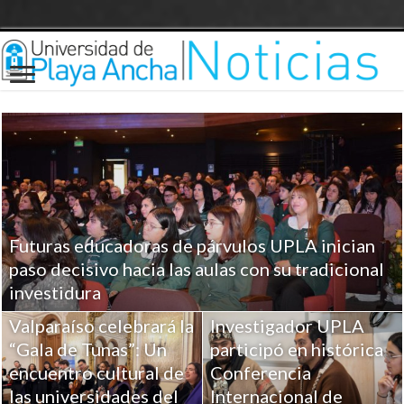
Futuras educadoras de párvulos UPLA inician
paso decisivo hacia las aulas con su tradicional
investidura
Valparaíso celebrará la
Investigador UPLA
“Gala de Tunas”: Un
participó en histórica
encuentro cultural de
Conferencia
las universidades del
Internacional de