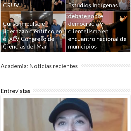
CRUV
Estudios Indígenas
UPLA aportó al
debate sobre
Curso impulsó el
democracia y
liderazgo científico en
clientelismo en
el XLV Congreso de
encuentro nacional de
Ciencias del Mar
municipios
Academia: Noticias recientes
Entrevistas