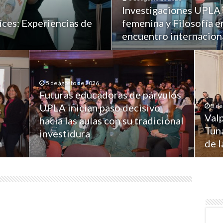
Investigaciones UPLA 
íces: Experiencias de
femenina y Filosofía e
encuentro internaciona
5 de agosto de 2026
Futuras educadoras de párvulos
UPLA inician paso decisivo
5 de
Valp
hacia las aulas con su tradicional
Tuna
investidura
n
de 