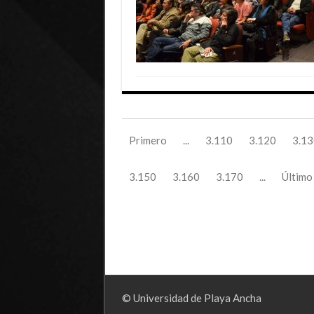
Primero
...
3.110
3.120
3.13
3.150
3.160
3.170
...
Último
© Universidad de Playa Ancha