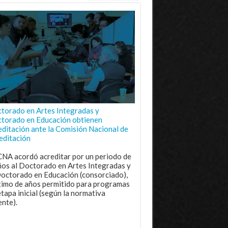
torado en Artes Integradas y
torado en Educación obtienen
editación ante la Comisión Nacional de
editación
CNA acordó acreditar por un periodo de
ños al Doctorado en Artes Integradas y
Doctorado en Educación (consorciado),
imo de años permitido para programas
etapa inicial (según la normativa
ente).