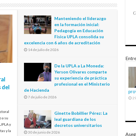
Manteniendo el liderazgo
en la formación inicial:
Pedagogía en Educación
Física UPLA consolida su
excelencia con 6 años de acreditación
14 de julio de 2026
Entre
De la UPLA a La Moneda:
Yerson Olivares comparte
su experiencia de práctica
ral
profesional en el Ministerio
 del
de Hacienda
pro
7 de julio de 2026
29
ctoral
Ginette Bobillier Pérez: La
o a su
leal guardiana de los
 UPLA y
decretos universitarios
tas y la
30 de junio de 2026
Aseg