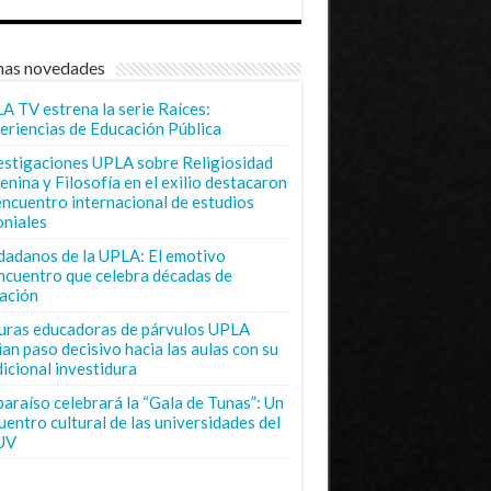
mas novedades
A TV estrena la serie Raíces:
eriencias de Educación Pública
estigaciones UPLA sobre Religiosidad
enina y Filosofía en el exilio destacaron
encuentro internacional de estudios
oniales
dadanos de la UPLA: El emotivo
ncuentro que celebra décadas de
ación
uras educadoras de párvulos UPLA
ian paso decisivo hacia las aulas con su
dicional investidura
paraíso celebrará la “Gala de Tunas”: Un
uentro cultural de las universidades del
UV