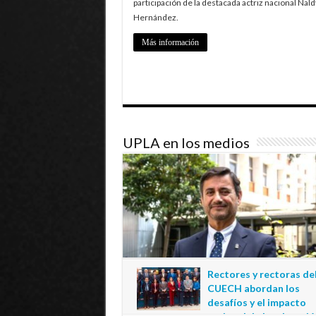
participación de la destacada actriz nacional Nald
Hernández.
Más información
UPLA en los medios
Rectores y rectoras de
CUECH abordan los
desafíos y el impacto