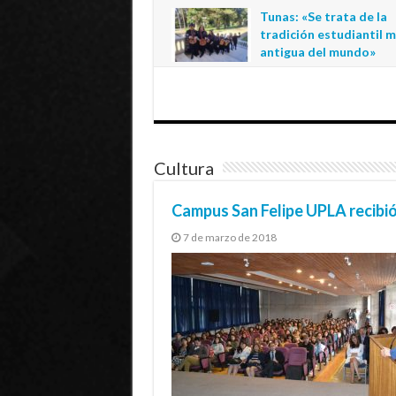
regional de la educació
Tunas: «Se trata de la
estatal en Tarapacá
tradición estudiantil 
20 de julio de 2026
antigua del mundo»
1 de julio de 2026
Cultura
Campus San Felipe UPLA recibi
7 de marzo de 2018