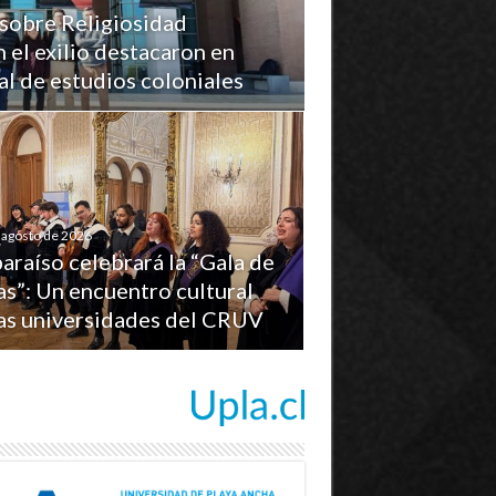
sobre Religiosidad
n el exilio destacaron en
l de estudios coloniales
 agosto de 2026
araíso celebrará la “Gala de
s”: Un encuentro cultural
las universidades del CRUV