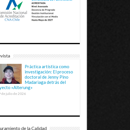
vista
Práctica artística como
investigación: El proceso
doctoral de Jenny Pino
Madariaga detrás del
yecto «Alterung»
 de julio de 2026
uramiento de la Calidad