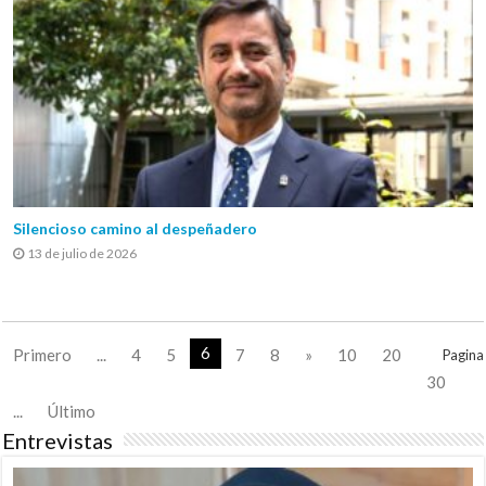
Silencioso camino al despeñadero
13 de julio de 2026
6
Primero
...
4
5
7
8
»
10
20
Pagina
30
...
Último
Entrevistas