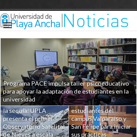
Programa PACE impulsa taller psicoeducativo
UPLA entrega
para apoyar la adaptación de estudiantes en la
herramientas clave a
universidad
Ciencia para combatir
más de 100
la sequía: UPLA
estudiantes del
presenta el primer
campus Valparaíso y
Observatorio Satelital
San Felipe para iniciar
de Nieves a escala
sus prácticas