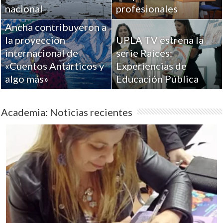
Académicos de la
nacional
profesionales
Universidad de Playa
Ancha contribuyeron a
la proyección
UPLA TV estrena la
internacional de
serie Raíces:
«Cuentos Antárticos y
Experiencias de
algo más»
Educación Pública
Academia: Noticias recientes