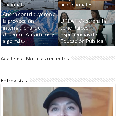
Académicos de la
nacional
profesionales
Universidad de Playa
Ancha contribuyeron a
la proyección
UPLA TV estrena la
internacional de
serie Raíces:
«Cuentos Antárticos y
Experiencias de
algo más»
Educación Pública
Academia: Noticias recientes
Entrevistas