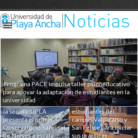
Programa PACE impulsa taller psicoeducativo
UPLA entrega
para apoyar la adaptación de estudiantes en la
herramientas clave a
universidad
Ciencia para combatir
más de 100
la sequía: UPLA
estudiantes del
presenta el primer
campus Valparaíso y
Observatorio Satelital
San Felipe para iniciar
de Nieves a escala
sus prácticas