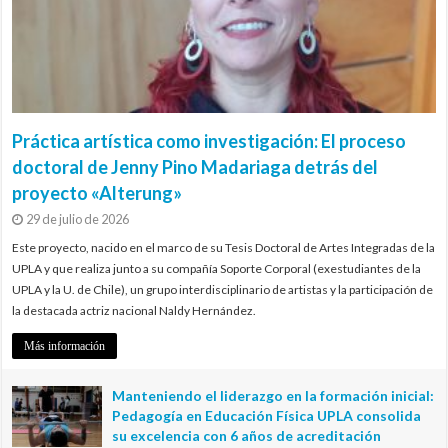
Práctica artística como investigación: El proceso
doctoral de Jenny Pino Madariaga detrás del
proyecto «Alterung»
29 de julio de 2026
Este proyecto, nacido en el marco de su Tesis Doctoral de Artes Integradas de la
UPLA y que realiza junto a su compañía Soporte Corporal (exestudiantes de la
UPLA y la U. de Chile), un grupo interdisciplinario de artistas y la participación de
la destacada actriz nacional Naldy Hernández.
Más información
Manteniendo el liderazgo en la formación inicial:
Pedagogía en Educación Física UPLA consolida
su excelencia con 6 años de acreditación