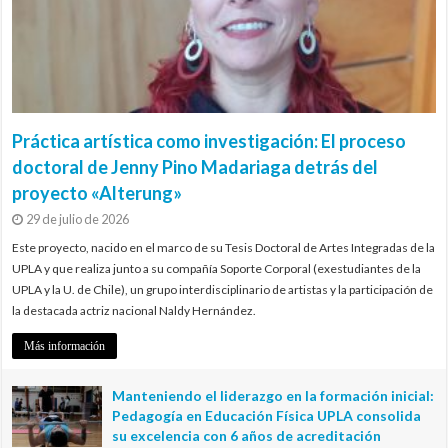
Práctica artística como investigación: El proceso
doctoral de Jenny Pino Madariaga detrás del
proyecto «Alterung»
29 de julio de 2026
Este proyecto, nacido en el marco de su Tesis Doctoral de Artes Integradas de la
UPLA y que realiza junto a su compañía Soporte Corporal (exestudiantes de la
UPLA y la U. de Chile), un grupo interdisciplinario de artistas y la participación de
la destacada actriz nacional Naldy Hernández.
Más información
Manteniendo el liderazgo en la formación inicial:
Pedagogía en Educación Física UPLA consolida
su excelencia con 6 años de acreditación