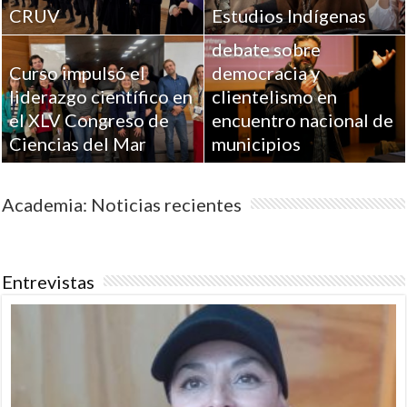
CRUV
Estudios Indígenas
UPLA aportó al
debate sobre
Curso impulsó el
democracia y
liderazgo científico en
clientelismo en
el XLV Congreso de
encuentro nacional de
Ciencias del Mar
municipios
Academia: Noticias recientes
Entrevistas