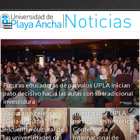
Futuras educadoras de párvulos UPLA inician
paso decisivo hacia las aulas con su tradicional
investidura
Valparaíso celebrará la
Investigador UPLA
“Gala de Tunas”: Un
participó en histórica
encuentro cultural de
Conferencia
las universidades del
Internacional de