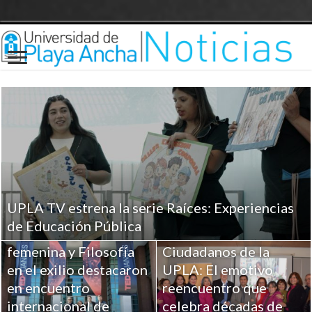
UPLA TV estrena la serie Raíces: Experiencias
Investigaciones UPLA
de Educación Pública
sobre Religiosidad
femenina y Filosofía
Ciudadanos de la
en el exilio destacaron
UPLA: El emotivo
en encuentro
reencuentro que
internacional de
celebra décadas de