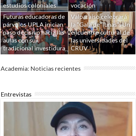
estudios coloniales
vocación
Futuras educadoras de
Valparaíso celebrará
párvulos UPLA inician
la “Gala de Tunas”: Un
paso decisivo hacia las
encuentro cultural de
aulas con su
las universidades del
tradicional investidura
CRUV
Academia: Noticias recientes
Entrevistas