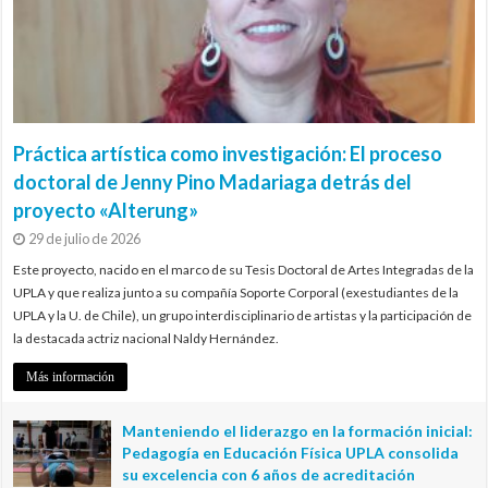
Práctica artística como investigación: El proceso
doctoral de Jenny Pino Madariaga detrás del
proyecto «Alterung»
29 de julio de 2026
Este proyecto, nacido en el marco de su Tesis Doctoral de Artes Integradas de la
UPLA y que realiza junto a su compañía Soporte Corporal (exestudiantes de la
UPLA y la U. de Chile), un grupo interdisciplinario de artistas y la participación de
la destacada actriz nacional Naldy Hernández.
Más información
Manteniendo el liderazgo en la formación inicial:
Pedagogía en Educación Física UPLA consolida
su excelencia con 6 años de acreditación