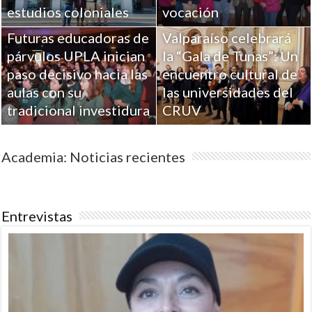
estudios coloniales
vocación
Futuras educadoras de
Valparaíso celebrará
párvulos UPLA inician
la “Gala de Tunas”: Un
paso decisivo hacia las
encuentro cultural de
aulas con su
las universidades del
tradicional investidura
CRUV
Academia: Noticias recientes
Entrevistas