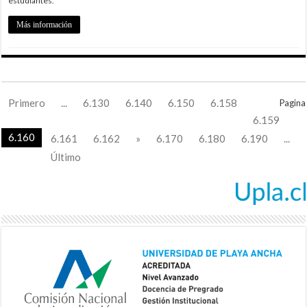
estudiantes.
Más información
Primero
...
6.130
6.140
6.150
6.158
Pagina
6.159
6.160
6.161
6.162
»
6.170
6.180
6.190
...
Último