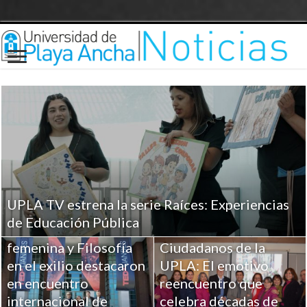
UPLA TV estrena la serie Raíces: Experiencias
Investigaciones UPLA
de Educación Pública
sobre Religiosidad
femenina y Filosofía
Ciudadanos de la
en el exilio destacaron
UPLA: El emotivo
en encuentro
reencuentro que
internacional de
celebra décadas de