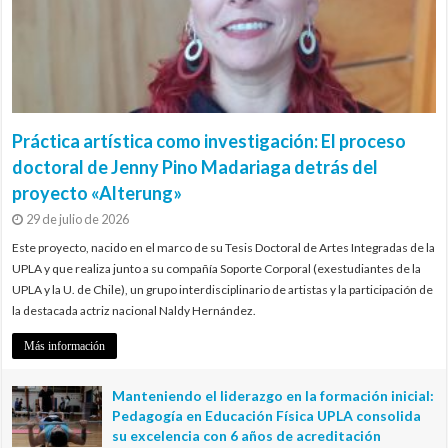
Práctica artística como investigación: El proceso
doctoral de Jenny Pino Madariaga detrás del
proyecto «Alterung»
29 de julio de 2026
Este proyecto, nacido en el marco de su Tesis Doctoral de Artes Integradas de la
UPLA y que realiza junto a su compañía Soporte Corporal (exestudiantes de la
UPLA y la U. de Chile), un grupo interdisciplinario de artistas y la participación de
la destacada actriz nacional Naldy Hernández.
Más información
Manteniendo el liderazgo en la formación inicial:
Pedagogía en Educación Física UPLA consolida
su excelencia con 6 años de acreditación