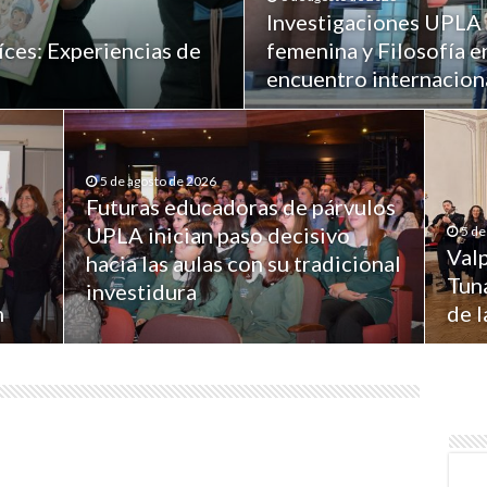
Investigaciones UPLA 
íces: Experiencias de
femenina y Filosofía e
encuentro internaciona
5 de agosto de 2026
Futuras educadoras de párvulos
UPLA inician paso decisivo
5 de
Valp
hacia las aulas con su tradicional
Tuna
investidura
n
de 