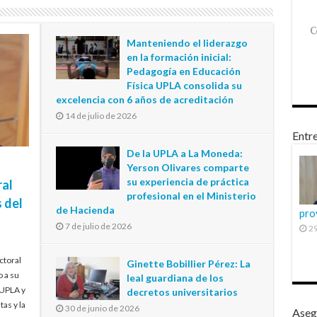
Manteniendo el liderazgo
en la formación inicial:
Pedagogía en Educación
Física UPLA consolida su
excelencia con 6 años de acreditación
14 de julio de 2026
Entre
De la UPLA a La Moneda:
Yerson Olivares comparte
su experiencia de práctica
ral
profesional en el Ministerio
 del
de Hacienda
pro
7 de julio de 2026
29
ctoral
Ginette Bobillier Pérez: La
o a su
leal guardiana de los
 UPLA y
decretos universitarios
tas y la
30 de junio de 2026
Aseg