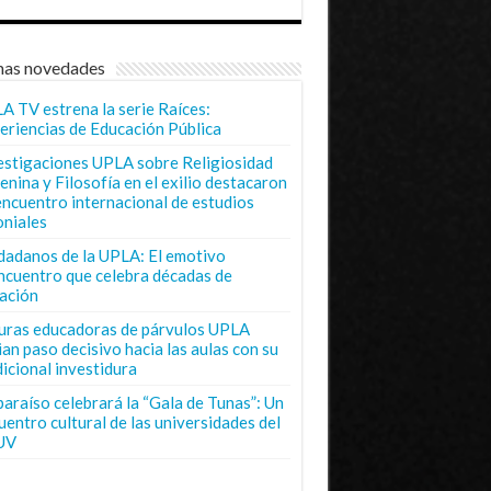
mas novedades
A TV estrena la serie Raíces:
eriencias de Educación Pública
estigaciones UPLA sobre Religiosidad
enina y Filosofía en el exilio destacaron
encuentro internacional de estudios
oniales
dadanos de la UPLA: El emotivo
ncuentro que celebra décadas de
ación
uras educadoras de párvulos UPLA
ian paso decisivo hacia las aulas con su
dicional investidura
paraíso celebrará la “Gala de Tunas”: Un
uentro cultural de las universidades del
UV