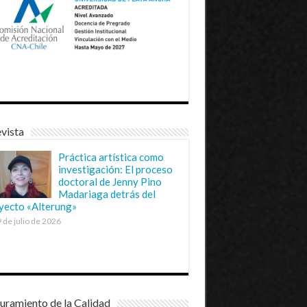
vista
Práctica artística como
investigación: El proceso
doctoral de Jenny Pino
Madariaga detrás del
yecto «Alterung»
 de julio de 2026
uramiento de la Calidad