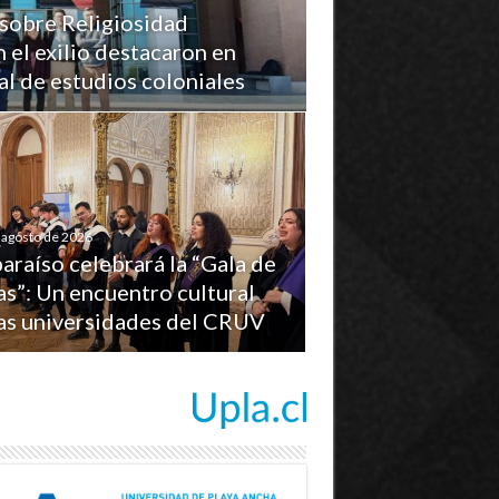
sobre Religiosidad
n el exilio destacaron en
l de estudios coloniales
 agosto de 2026
araíso celebrará la “Gala de
s”: Un encuentro cultural
las universidades del CRUV