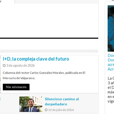
y
Doc
I+D, la compleja clave del futuro
Doc
acr
3 de agosto de 2026
Acr
Columna del rector Carlos González Morales, publicada en El
La 
Mercurio de Valparaíso.
3 a
el 
Más información
máx
en 
l
Silencioso camino al
vig
despeñadero
13 de julio de 2026