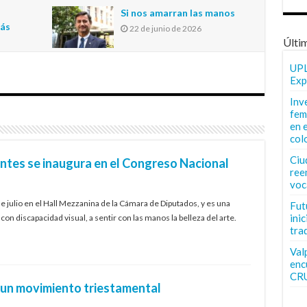
n
Si nos amarran las manos
más
22 de junio de 2026
Últi
UPL
Exp
Inv
fem
en 
col
Ciu
entes se inaugura en el Congreso Nacional
ree
voc
e julio en el Hall Mezzanina de la Cámara de Diputados, y es una
Fut
inic
con discapacidad visual, a sentir con las manos la belleza del arte.
tra
Val
enc
CR
un movimiento triestamental