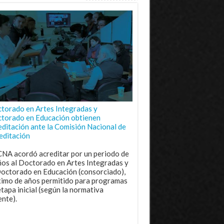
torado en Artes Integradas y
torado en Educación obtienen
editación ante la Comisión Nacional de
editación
CNA acordó acreditar por un periodo de
ños al Doctorado en Artes Integradas y
Doctorado en Educación (consorciado),
imo de años permitido para programas
etapa inicial (según la normativa
ente).