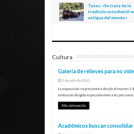
regional de la educació
Tunas: «Se trata de la
estatal en Tarapacá
tradición estudiantil 
20 de julio de 2026
antigua del mundo»
1 de julio de 2026
Cultura
Galería de relieves para no vid
2 de julio de 2011
La exposición se presentará desde el martes 5 d
invitación dirigida especialmente a las personas 
Más información
Académicos buscan consolidar 