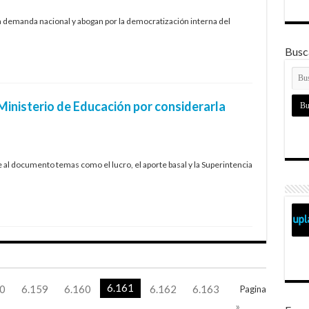
la demanda nacional y abogan por la democratización interna del
Busca
inisterio de Educación por considerarla
 al documento temas como el lucro, el aporte basal y la Superintencia
6.161
0
6.159
6.160
6.162
6.163
Pagina
»