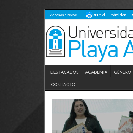
– Accesos directos –
UPLA.cl
Admisión
DESTACADOS
ACADEMIA
GÉNERO
CONTACTO