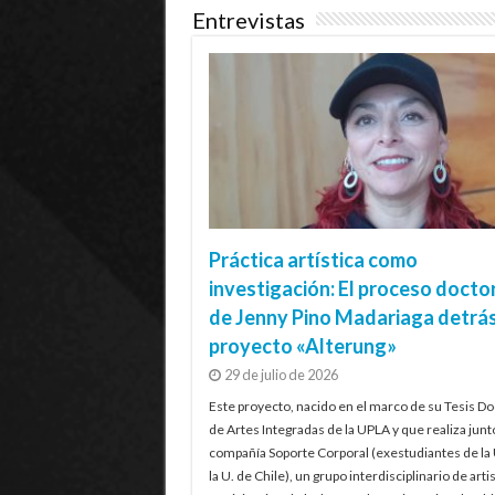
Entrevistas
Práctica artística como
investigación: El proceso docto
de Jenny Pino Madariaga detrás
proyecto «Alterung»
29 de julio de 2026
Este proyecto, nacido en el marco de su Tesis Do
de Artes Integradas de la UPLA y que realiza junt
compañía Soporte Corporal (exestudiantes de la
la U. de Chile), un grupo interdisciplinario de artis