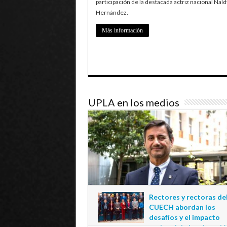
participación de la destacada actriz nacional Nald
Hernández.
Más información
UPLA en los medios
Rectores y rectoras de
CUECH abordan los
desafíos y el impacto