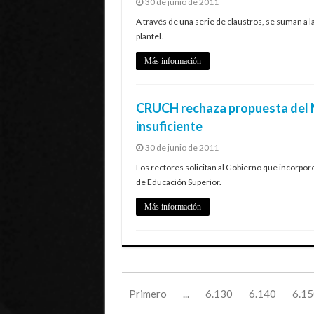
30 de junio de 2011
A través de una serie de claustros, se suman a 
plantel.
Más información
CRUCH rechaza propuesta del M
insuficiente
30 de junio de 2011
Los rectores solicitan al Gobierno que incorpore
de Educación Superior.
Más información
Primero
...
6.130
6.140
6.15