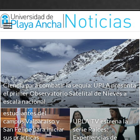
Ciencia para combatir la sequía: UPLA presenta
UPLA entrega
el primer Observatorio Satelital de Nieves a
herramientas clave a
escala nacional
más de 100
estudiantes del
campus Valparaíso y
UPLA TV estrena la
San Felipe para iniciar
serie Raíces:
sus prácticas
Experiencias de