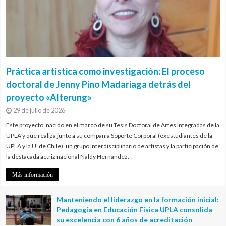
Práctica artística como investigación: El proceso
doctoral de Jenny Pino Madariaga detrás del
proyecto «Alterung»
29 de julio de 2026
Este proyecto, nacido en el marco de su Tesis Doctoral de Artes Integradas de la
UPLA y que realiza junto a su compañía Soporte Corporal (exestudiantes de la
UPLA y la U. de Chile), un grupo interdisciplinario de artistas y la participación de
la destacada actriz nacional Naldy Hernández.
Más información
Manteniendo el liderazgo en la formación inicial:
Pedagogía en Educación Física UPLA consolida
su excelencia con 6 años de acreditación