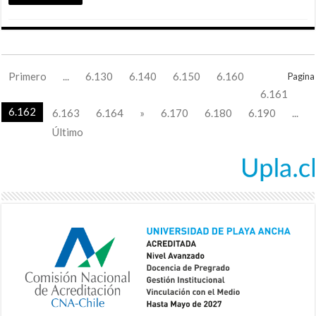
Primero
...
6.130
6.140
6.150
6.160
Pagina
6.161
6.162
6.163
6.164
»
6.170
6.180
6.190
...
Último