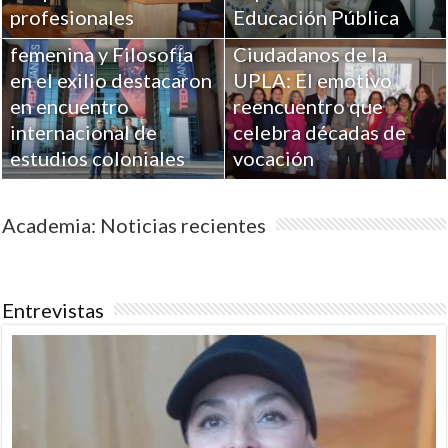
Investigaciones UPLA
profesionales
Educación Pública
sobre Religiosidad
femenina y Filosofía
Ciudadanos de la
en el exilio destacaron
UPLA: El emotivo
en encuentro
reencuentro que
internacional de
celebra décadas de
estudios coloniales
vocación
Academia: Noticias recientes
Entrevistas