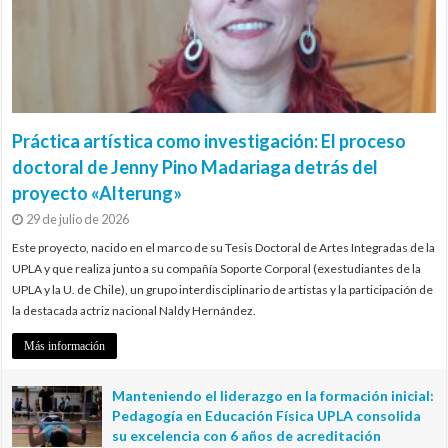
Práctica artística como investigación: El proceso
doctoral de Jenny Pino Madariaga detrás del
proyecto «Alterung»
29 de julio de 2026
Este proyecto, nacido en el marco de su Tesis Doctoral de Artes Integradas de la
UPLA y que realiza junto a su compañía Soporte Corporal (exestudiantes de la
UPLA y la U. de Chile), un grupo interdisciplinario de artistas y la participación de
la destacada actriz nacional Naldy Hernández.
Más información
Manteniendo el liderazgo en la formación inicial:
Pedagogía en Educación Física UPLA consolida
su excelencia con 6 años de acreditación