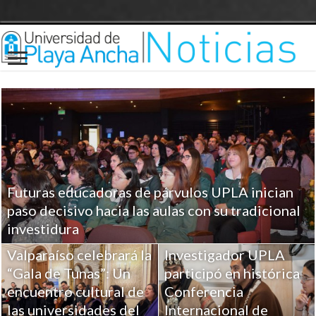
Futuras educadoras de párvulos UPLA inician
paso decisivo hacia las aulas con su tradicional
investidura
Valparaíso celebrará la
Investigador UPLA
“Gala de Tunas”: Un
participó en histórica
encuentro cultural de
Conferencia
las universidades del
Internacional de