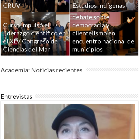
CRUV
Estudios Indígenas
UPLA aportó al
debate sobre
Curso impulsó el
democracia y
liderazgo científico en
clientelismo en
el XLV Congreso de
encuentro nacional de
Ciencias del Mar
municipios
Academia: Noticias recientes
Entrevistas