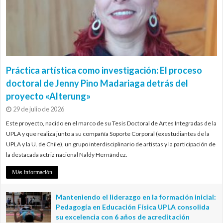
Práctica artística como investigación: El proceso
doctoral de Jenny Pino Madariaga detrás del
proyecto «Alterung»
29 de julio de 2026
Este proyecto, nacido en el marco de su Tesis Doctoral de Artes Integradas de la
UPLA y que realiza junto a su compañía Soporte Corporal (exestudiantes de la
UPLA y la U. de Chile), un grupo interdisciplinario de artistas y la participación de
la destacada actriz nacional Naldy Hernández.
Más información
Manteniendo el liderazgo en la formación inicial:
Pedagogía en Educación Física UPLA consolida
su excelencia con 6 años de acreditación