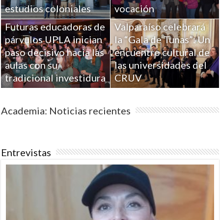
estudios coloniales
vocación
Futuras educadoras de
Valparaíso celebrará
párvulos UPLA inician
la “Gala de Tunas”: Un
paso decisivo hacia las
encuentro cultural de
aulas con su
las universidades del
tradicional investidura
CRUV
Academia: Noticias recientes
Entrevistas