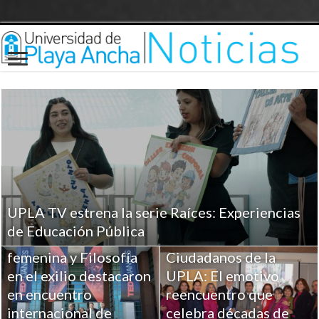
UPLA TV estrena la serie Raíces: Experiencias
Investigaciones UPLA
de Educación Pública
sobre Religiosidad
femenina y Filosofía
Ciudadanos de la
en el exilio destacaron
UPLA: El emotivo
en encuentro
reencuentro que
internacional de
celebra décadas de