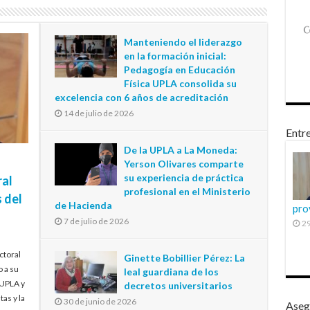
Manteniendo el liderazgo
en la formación inicial:
Pedagogía en Educación
Física UPLA consolida su
excelencia con 6 años de acreditación
14 de julio de 2026
Entre
De la UPLA a La Moneda:
Yerson Olivares comparte
su experiencia de práctica
ral
profesional en el Ministerio
 del
de Hacienda
pro
7 de julio de 2026
29
ctoral
Ginette Bobillier Pérez: La
o a su
leal guardiana de los
 UPLA y
decretos universitarios
tas y la
30 de junio de 2026
Aseg