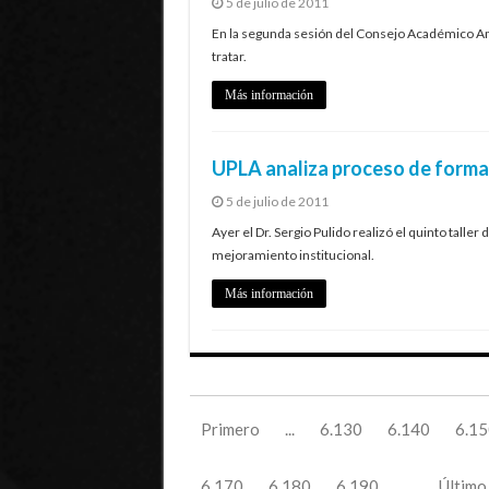
5 de julio de 2011
En la segunda sesión del Consejo Académico Am
tratar.
Más información
UPLA analiza proceso de form
5 de julio de 2011
Ayer el Dr. Sergio Pulido realizó el quinto tal
mejoramiento institucional.
Más información
Primero
...
6.130
6.140
6.15
6.170
6.180
6.190
...
Último