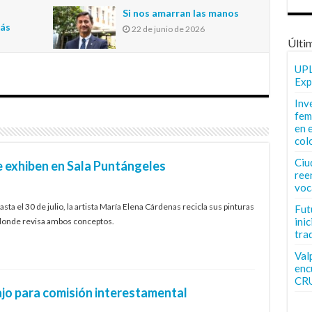
n
Si nos amarran las manos
más
22 de junio de 2026
Últi
UPL
Exp
Inv
fem
en 
col
Ciu
 exhiben en Sala Puntángeles
ree
voc
sta el 30 de julio, la artista María Elena Cárdenas recicla sus pinturas
Fut
inic
, donde revisa ambos conceptos.
tra
Val
enc
CR
jo para comisión interestamental