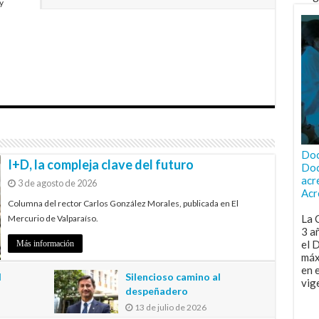
y
Doc
I+D, la compleja clave del futuro
Doc
acr
3 de agosto de 2026
Acr
Columna del rector Carlos González Morales, publicada en El
La 
Mercurio de Valparaíso.
3 a
el 
Más información
máx
en 
l
Silencioso camino al
vig
despeñadero
13 de julio de 2026