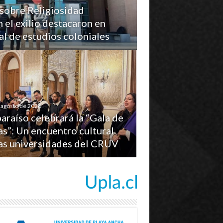
sobre Religiosidad
n el exilio destacaron en
l de estudios coloniales
 agosto de 2026
araíso celebrará la “Gala de
s”: Un encuentro cultural
las universidades del CRUV