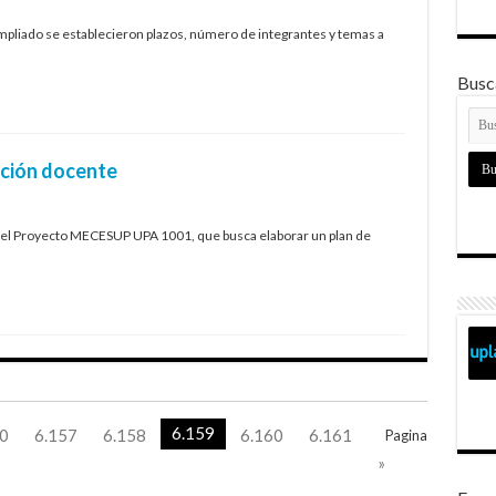
pliado se establecieron plazos, número de integrantes y temas a
Busca
ación docente
ler del Proyecto MECESUP UPA 1001, que busca elaborar un plan de
6.159
0
6.157
6.158
6.160
6.161
Pagina
»