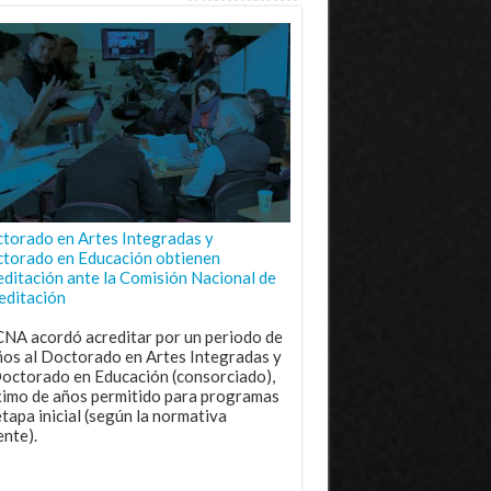
torado en Artes Integradas y
torado en Educación obtienen
editación ante la Comisión Nacional de
editación
CNA acordó acreditar por un periodo de
ños al Doctorado en Artes Integradas y
Doctorado en Educación (consorciado),
imo de años permitido para programas
etapa inicial (según la normativa
ente).