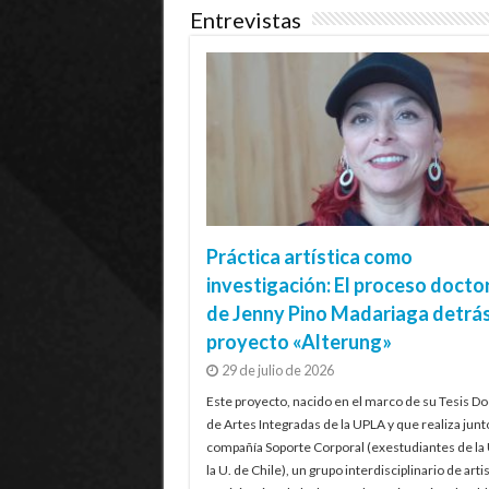
Entrevistas
Práctica artística como
investigación: El proceso docto
de Jenny Pino Madariaga detrás
proyecto «Alterung»
29 de julio de 2026
Este proyecto, nacido en el marco de su Tesis Do
de Artes Integradas de la UPLA y que realiza junt
compañía Soporte Corporal (exestudiantes de la
la U. de Chile), un grupo interdisciplinario de artis