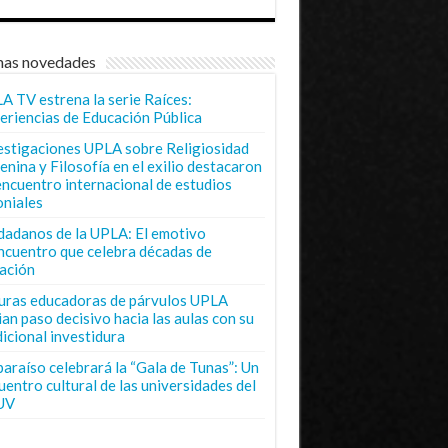
mas novedades
A TV estrena la serie Raíces:
eriencias de Educación Pública
estigaciones UPLA sobre Religiosidad
enina y Filosofía en el exilio destacaron
encuentro internacional de estudios
oniales
dadanos de la UPLA: El emotivo
ncuentro que celebra décadas de
ación
uras educadoras de párvulos UPLA
ian paso decisivo hacia las aulas con su
dicional investidura
paraíso celebrará la “Gala de Tunas”: Un
uentro cultural de las universidades del
UV