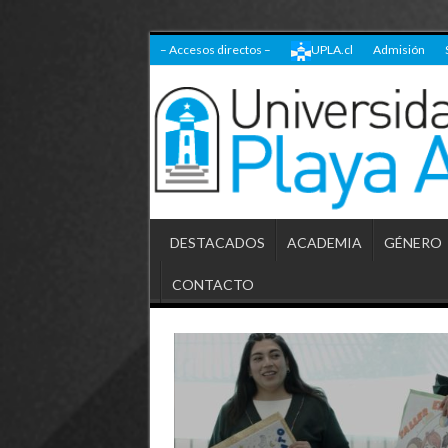
– Accesos directos –
UPLA.cl
Admisión
DESTACADOS
ACADEMIA
GÉNERO
CONTACTO