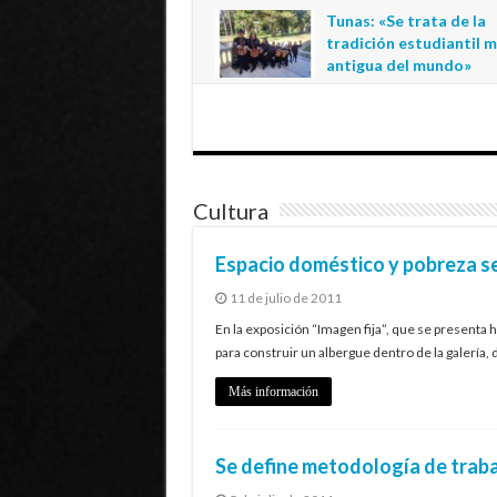
regional de la educació
Tunas: «Se trata de la
estatal en Tarapacá
tradición estudiantil 
20 de julio de 2026
antigua del mundo»
1 de julio de 2026
Cultura
Espacio doméstico y pobreza se
11 de julio de 2011
En la exposición “Imagen fija”, que se presenta ha
para construir un albergue dentro de la galería
Más información
Se define metodología de traba