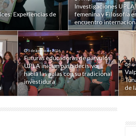
Investigaciones UPLA 
íces: Experiencias de
femenina y Filosofía e
encuentro internaciona
5 de agosto de 2026
Futuras educadoras de párvulos
UPLA inician paso decisivo
5 de
Valp
hacia las aulas con su tradicional
Tuna
investidura
n
de 