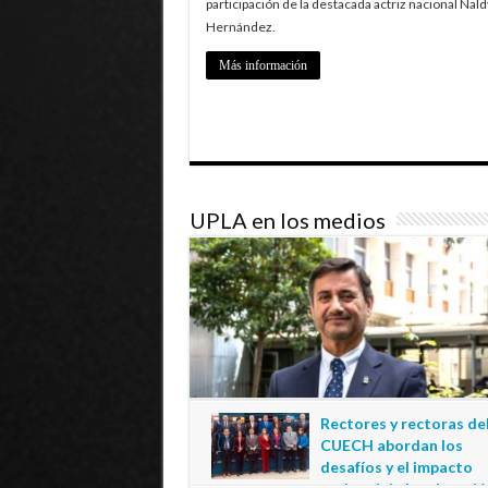
participación de la destacada actriz nacional Nald
Hernández.
Más información
UPLA en los medios
Rectores y rectoras de
CUECH abordan los
desafíos y el impacto