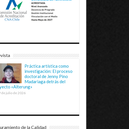
vista
Práctica artística como
investigación: El proceso
doctoral de Jenny Pino
Madariaga detrás del
yecto «Alterung»
 de julio de 2026
uramiento de la Calidad