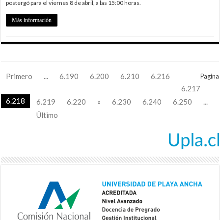
postergó para el viernes 8 de abril, a las 15:00 horas.
Más información
Primero
...
6.190
6.200
6.210
6.216
Pagina
6.217
6.218
6.219
6.220
»
6.230
6.240
6.250
...
Último