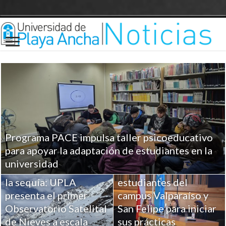
Programa PACE impulsa taller psicoeducativo
UPLA entrega
para apoyar la adaptación de estudiantes en la
herramientas clave a
universidad
Ciencia para combatir
más de 100
la sequía: UPLA
estudiantes del
presenta el primer
campus Valparaíso y
Observatorio Satelital
San Felipe para iniciar
de Nieves a escala
sus prácticas