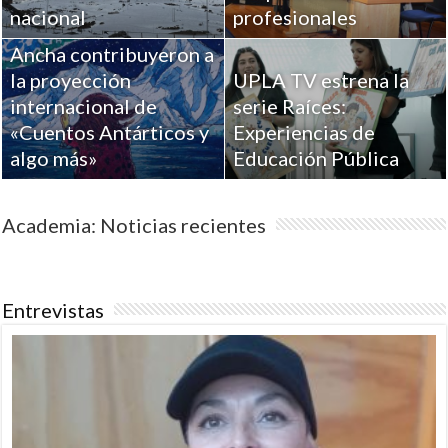
Académicos de la
nacional
profesionales
Universidad de Playa
Ancha contribuyeron a
la proyección
UPLA TV estrena la
internacional de
serie Raíces:
«Cuentos Antárticos y
Experiencias de
algo más»
Educación Pública
Academia: Noticias recientes
Entrevistas