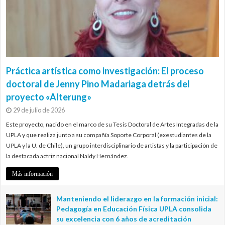
Práctica artística como investigación: El proceso
doctoral de Jenny Pino Madariaga detrás del
proyecto «Alterung»
29 de julio de 2026
Este proyecto, nacido en el marco de su Tesis Doctoral de Artes Integradas de la
UPLA y que realiza junto a su compañía Soporte Corporal (exestudiantes de la
UPLA y la U. de Chile), un grupo interdisciplinario de artistas y la participación de
la destacada actriz nacional Naldy Hernández.
Más información
Manteniendo el liderazgo en la formación inicial:
Pedagogía en Educación Física UPLA consolida
su excelencia con 6 años de acreditación