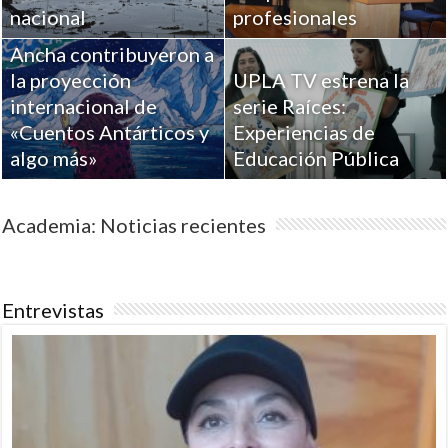
Académicos de la
nacional
profesionales
Universidad de Playa
Ancha contribuyeron a
la proyección
UPLA TV estrena la
internacional de
serie Raíces:
«Cuentos Antárticos y
Experiencias de
algo más»
Educación Pública
Academia: Noticias recientes
Entrevistas