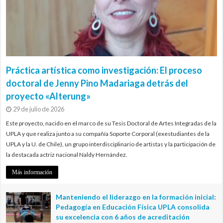
Práctica artística como investigación: El proceso
doctoral de Jenny Pino Madariaga detrás del
proyecto «Alterung»
29 de julio de 2026
Este proyecto, nacido en el marco de su Tesis Doctoral de Artes Integradas de la
UPLA y que realiza junto a su compañía Soporte Corporal (exestudiantes de la
UPLA y la U. de Chile), un grupo interdisciplinario de artistas y la participación de
la destacada actriz nacional Naldy Hernández.
Más información
Manteniendo el liderazgo en la formación inicial:
Pedagogía en Educación Física UPLA consolida
su excelencia con 6 años de acreditación