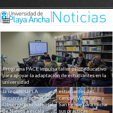
Programa PACE impulsa taller psicoeducativo
UPLA entrega
para apoyar la adaptación de estudiantes en la
herramientas clave a
universidad
Ciencia para combatir
más de 100
la sequía: UPLA
estudiantes del
presenta el primer
campus Valparaíso y
Observatorio Satelital
San Felipe para iniciar
de Nieves a escala
sus prácticas