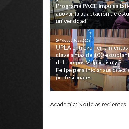
Programa PACE impulsa tall
apoyar la adaptación de estu
universidad
7 de agosto de 2026
UPLA entrega herramientas
clave a más de 100 estudian
del campus Valparaíso y San
Felipe para iniciar sus prácti
profesionales
Academia: Noticias recientes