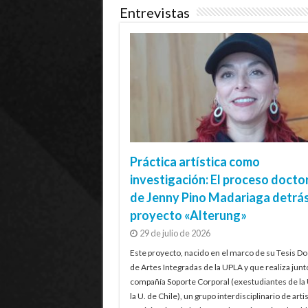
Entrevistas
Práctica artística como
investigación: El proceso docto
de Jenny Pino Madariaga detrás
proyecto «Alterung»
29 de julio de 2026
Este proyecto, nacido en el marco de su Tesis Do
de Artes Integradas de la UPLA y que realiza junt
compañía Soporte Corporal (exestudiantes de la
la U. de Chile), un grupo interdisciplinario de artis