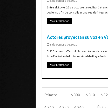
8 de octubre de 2010
Entre el 21 y el 22 de octubre se realizará el e
gobierno a fin de consolidar una red de integra
Más información
Actores proyectan su voz en V
8 de octubre de 2010
El 9º Encuentro Teatral “Proyecciones de la voz: 
Arte Escénico de la Universidad de Playa Ancha
Más información
Primero
...
6.300
6.310
6.32
6.340
6.350
6.360
...
Último