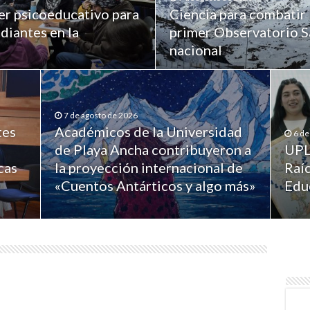
er psicoeducativo para
Ciencia para combatir 
diantes en la
primer Observatorio Sa
nacional
7 de agosto de 2026
tes
Académicos de la Universidad
6 de
de Playa Ancha contribuyeron a
UPL
cas
la proyección internacional de
Raíc
«Cuentos Antárticos y algo más»
Edu