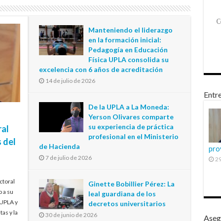
Manteniendo el liderazgo
en la formación inicial:
Pedagogía en Educación
Física UPLA consolida su
excelencia con 6 años de acreditación
14 de julio de 2026
Entre
De la UPLA a La Moneda:
Yerson Olivares comparte
su experiencia de práctica
ral
profesional en el Ministerio
 del
de Hacienda
pro
7 de julio de 2026
29
ctoral
Ginette Bobillier Pérez: La
o a su
leal guardiana de los
 UPLA y
decretos universitarios
tas y la
30 de junio de 2026
Aseg