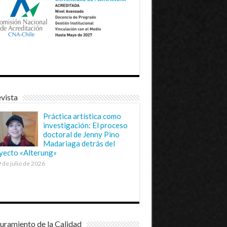
vista
Práctica artística como
investigación: El proceso
doctoral de Jenny Pino
Madariaga detrás del
yecto «Alterung»
 de julio de 2026
uramiento de la Calidad