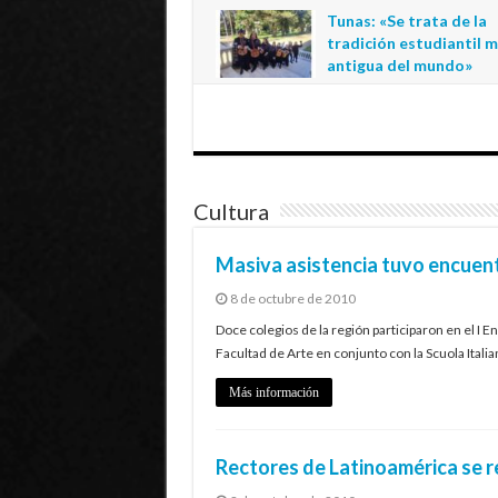
regional de la educació
Tunas: «Se trata de la
estatal en Tarapacá
tradición estudiantil 
20 de julio de 2026
antigua del mundo»
1 de julio de 2026
Cultura
Masiva asistencia tuvo encuent
8 de octubre de 2010
Doce colegios de la región participaron en el I 
Facultad de Arte en conjunto con la Scuola Italia
Más información
Rectores de Latinoamérica se r