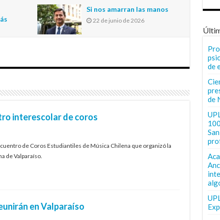
n
Si nos amarran las manos
más
22 de junio de 2026
Últi
Pro
psi
de 
Cie
pre
de 
UPL
ro interescolar de coros
100
San 
pro
Encuentro de Coros Estudiantiles de Música Chilena que organizó la
Aca
na de Valparaíso.
Anc
int
alg
UPL
eunirán en Valparaíso
Exp