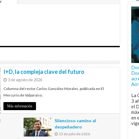
y
Doc
I+D, la compleja clave del futuro
Doc
acr
3 de agosto de 2026
Acr
Columna del rector Carlos González Morales, publicada en El
La 
Mercurio de Valparaíso.
3 a
el 
Más información
máx
en 
l
Silencioso camino al
vig
despeñadero
13 de julio de 2026