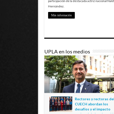
participación de la destacada actriz nacional Nald
Hernández.
Más información
UPLA en los medios
Rectores y rectoras de
CUECH abordan los
desafíos y el impacto