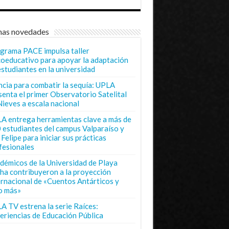
mas novedades
grama PACE impulsa taller
coeducativo para apoyar la adaptación
estudiantes en la universidad
ncia para combatir la sequía: UPLA
senta el primer Observatorio Satelital
Nieves a escala nacional
A entrega herramientas clave a más de
 estudiantes del campus Valparaíso y
Felipe para iniciar sus prácticas
fesionales
démicos de la Universidad de Playa
ha contribuyeron a la proyección
ernacional de «Cuentos Antárticos y
o más»
A TV estrena la serie Raíces:
eriencias de Educación Pública