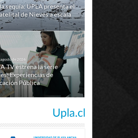
la sequía: UPLA presenta el
telital de Nieves a escala
 agosto de 2026
A TV estrena la serie
es: Experiencias de
cación Pública