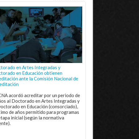
torado en Artes Integradas y
torado en Educación obtienen
editación ante la Comisión Nacional de
editación
CNA acordó acreditar por un periodo de
ños al Doctorado en Artes Integradas y
Doctorado en Educación (consorciado),
imo de años permitido para programas
etapa inicial (según la normativa
ente).