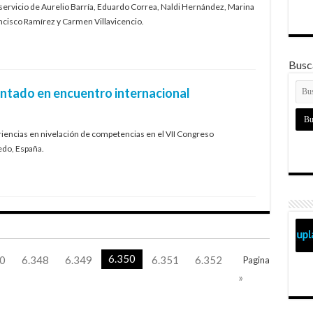
servicio de Aurelio Barría, Eduardo Correa, Naldi Hernández, Marina
ncisco Ramírez y Carmen Villavicencio.
Busca
tado en encuentro internacional
iencias en nivelación de competencias en el VII Congreso
edo, España.
6.350
0
6.348
6.349
6.351
6.352
Pagina
»