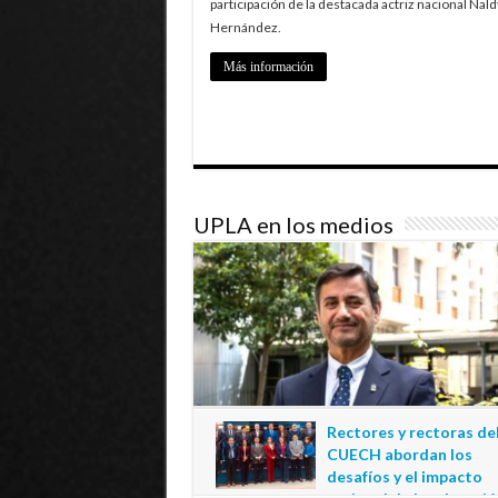
participación de la destacada actriz nacional Nald
Hernández.
Más información
UPLA en los medios
Rectores y rectoras de
CUECH abordan los
desafíos y el impacto