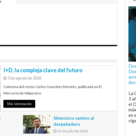
y
Doc
I+D, la compleja clave del futuro
Doc
acr
3 de agosto de 2026
Acr
Columna del rector Carlos González Morales, publicada en El
La 
Mercurio de Valparaíso.
3 a
el 
Más información
máx
en 
l
Silencioso camino al
vig
despeñadero
13 de julio de 2026