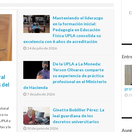
Manteniendo el liderazgo
en la formación inicial:
Pedagogía en Educación
Física UPLA consolida su
excelencia con 6 años de acreditación
14 de julio de 2026
Entre
De la UPLA a La Moneda:
Yerson Olivares comparte
su experiencia de práctica
ral
profesional en el Ministerio
 del
de Hacienda
pro
7 de julio de 2026
29
ctoral
Ginette Bobillier Pérez: La
o a su
leal guardiana de los
 UPLA y
decretos universitarios
tas y la
30 de junio de 2026
Aseg