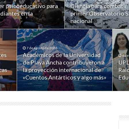
er psicoeducativo para
Ciencia para combatir 
diantes en la
primer Observatorio Sa
nacional
7 de agosto de 2026
tes
Académicos de la Universidad
6 de
de Playa Ancha contribuyeron a
UPL
cas
la proyección internacional de
Raíc
«Cuentos Antárticos y algo más»
Edu