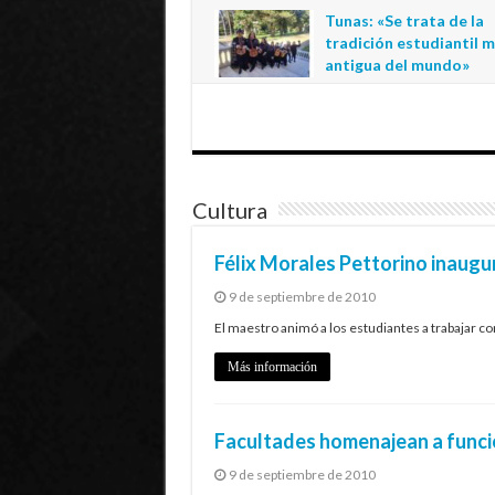
regional de la educació
Tunas: «Se trata de la
estatal en Tarapacá
tradición estudiantil 
20 de julio de 2026
antigua del mundo»
1 de julio de 2026
Cultura
Félix Morales Pettorino inaugu
9 de septiembre de 2010
El maestro animó a los estudiantes a trabajar con
Más información
Facultades homenajean a funcio
9 de septiembre de 2010