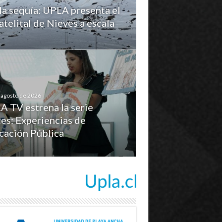
la sequía: UPLA presenta el
telital de Nieves a escala
 agosto de 2026
A TV estrena la serie
es: Experiencias de
cación Pública