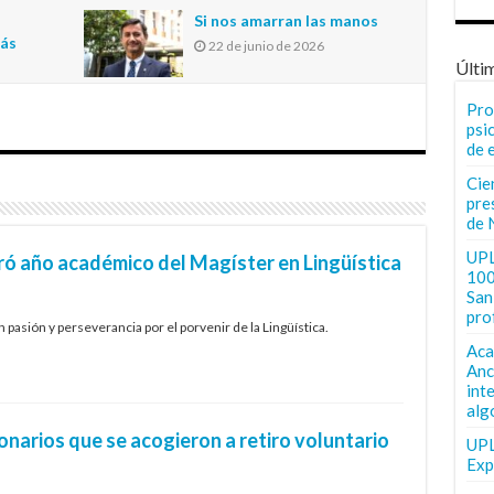
n
Si nos amarran las manos
más
22 de junio de 2026
Últi
Pro
psi
de 
Cie
pre
de 
UPL
ró año académico del Magíster en Lingüística
100
San 
pro
 pasión y perseverancia por el porvenir de la Lingüística.
Aca
Anc
int
alg
narios que se acogieron a retiro voluntario
UPL
Exp