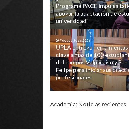
Programa PACE impulsa tall
apoyar la adaptación de estu
universidad
7 de agosto de 2026
UPLA entrega herramientas
clave a más de 100 estudian
del campus Valparaíso y San
Felipe para iniciar sus prácti
profesionales
Academia: Noticias recientes