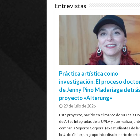
Entrevistas
Práctica artística como
investigación: El proceso docto
de Jenny Pino Madariaga detrás
proyecto «Alterung»
29 de julio de 2026
Este proyecto, nacido en el marco de su Tesis Do
de Artes Integradas de la UPLA y que realiza junt
compañía Soporte Corporal (exestudiantes de la
la U. de Chile), un grupo interdisciplinario de artis