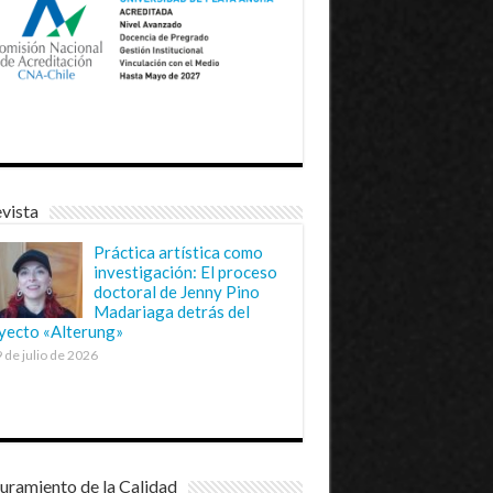
vista
Práctica artística como
investigación: El proceso
doctoral de Jenny Pino
Madariaga detrás del
yecto «Alterung»
 de julio de 2026
uramiento de la Calidad