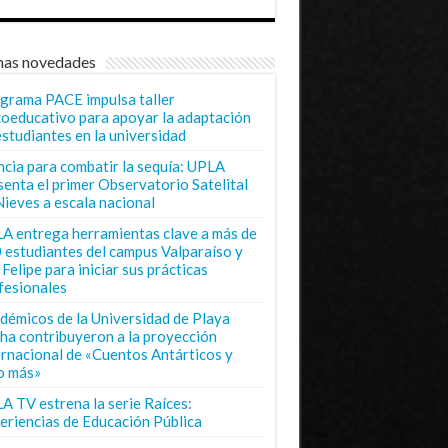
mas novedades
grama PACE impulsa taller
coeducativo para apoyar la adaptación
estudiantes en la universidad
ncia para combatir la sequía: UPLA
senta el primer Observatorio Satelital
Nieves a escala nacional
A entrega herramientas clave a más de
 estudiantes del campus Valparaíso y
Felipe para iniciar sus prácticas
fesionales
démicos de la Universidad de Playa
ha contribuyeron a la proyección
ernacional de «Cuentos Antárticos y
o más»
A TV estrena la serie Raíces:
eriencias de Educación Pública