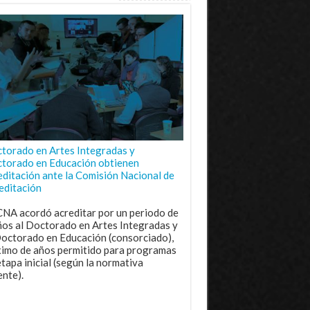
torado en Artes Integradas y
torado en Educación obtienen
editación ante la Comisión Nacional de
editación
CNA acordó acreditar por un periodo de
ños al Doctorado en Artes Integradas y
Doctorado en Educación (consorciado),
imo de años permitido para programas
etapa inicial (según la normativa
ente).