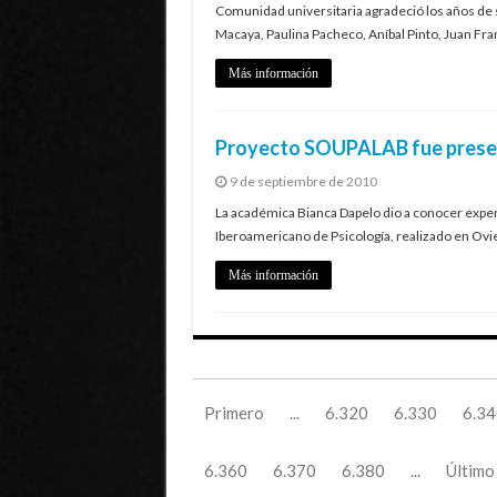
Comunidad universitaria agradeció los años de 
Macaya, Paulina Pacheco, Aníbal Pinto, Juan Fra
Más información
Proyecto SOUPALAB fue presen
9 de septiembre de 2010
La académica Bianca Dapelo dio a conocer exper
Iberoamericano de Psicología, realizado en Ovi
Más información
Primero
...
6.320
6.330
6.34
6.360
6.370
6.380
...
Último