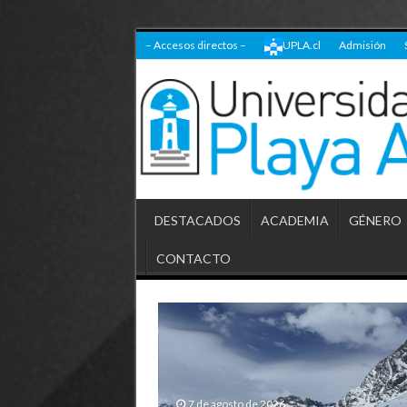
– Accesos directos –
UPLA.cl
Admisión
DESTACADOS
ACADEMIA
GÉNERO
CONTACTO
7 de agosto de 2026