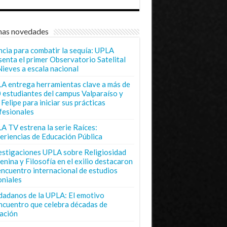
mas novedades
ncia para combatir la sequía: UPLA
senta el primer Observatorio Satelital
Nieves a escala nacional
A entrega herramientas clave a más de
 estudiantes del campus Valparaíso y
Felipe para iniciar sus prácticas
fesionales
A TV estrena la serie Raíces:
eriencias de Educación Pública
estigaciones UPLA sobre Religiosidad
enina y Filosofía en el exilio destacaron
encuentro internacional de estudios
oniales
dadanos de la UPLA: El emotivo
ncuentro que celebra décadas de
ación