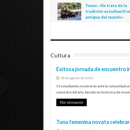
regional de la educació
Tunas: «Se trata de la
estatal en Tarapacá
tradición estudiantil 
20 de julio de 2026
antigua del mundo»
1 de julio de 2026
Cultura
Exitosa jornada de encuentro i
18 de agosto de 2010
51 estudiantes mostraron ante la comunidad univ
semestre del año, basado en la técnica de movi
Más información
Tuna femenina novata celebrará