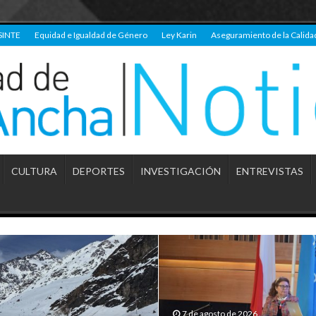
SINTE
Equidad e Igualdad de Género
Ley Karin
Aseguramiento de la Calida
CULTURA
DEPORTES
INVESTIGACIÓN
ENTREVISTAS
7 de agosto de 2026