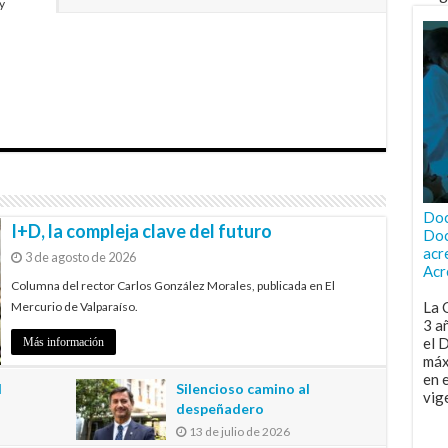
y
Doc
I+D, la compleja clave del futuro
Doc
acr
3 de agosto de 2026
Acr
Columna del rector Carlos González Morales, publicada en El
La 
Mercurio de Valparaíso.
3 a
el 
Más información
máx
en 
l
Silencioso camino al
vig
despeñadero
13 de julio de 2026