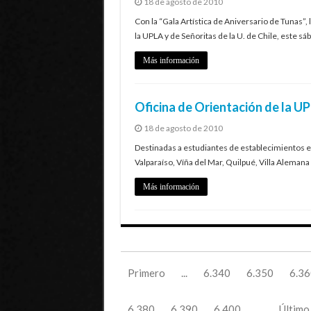
18 de agosto de 2010
Con la “Gala Artística de Aniversario de Tunas”
la UPLA y de Señoritas de la U. de Chile, este sá
Más información
Oficina de Orientación de la UP
18 de agosto de 2010
Destinadas a estudiantes de establecimientos 
Valparaíso, Víña del Mar, Quilpué, Villa Alemana
Más información
Primero
...
6.340
6.350
6.36
6.380
6.390
6.400
...
Último