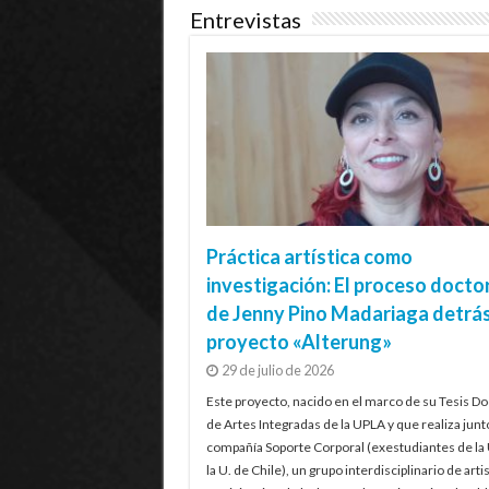
Entrevistas
Práctica artística como
investigación: El proceso docto
de Jenny Pino Madariaga detrás
proyecto «Alterung»
29 de julio de 2026
Este proyecto, nacido en el marco de su Tesis Do
de Artes Integradas de la UPLA y que realiza junt
compañía Soporte Corporal (exestudiantes de la
la U. de Chile), un grupo interdisciplinario de artis