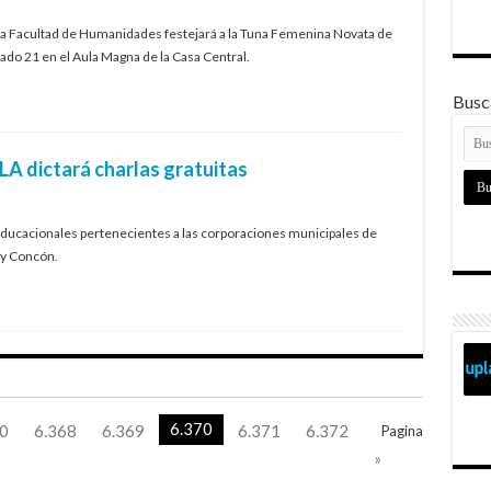
, la Facultad de Humanidades festejará a la Tuna Femenina Novata de
bado 21 en el Aula Magna de la Casa Central.
Busca
LA dictará charlas gratuitas
educacionales pertenecientes a las corporaciones municipales de
 y Concón.
6.370
0
6.368
6.369
6.371
6.372
Pagina
»