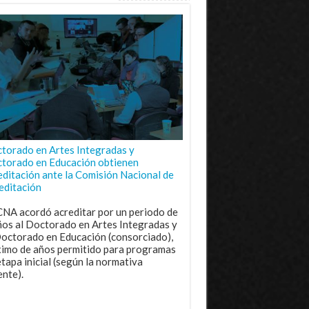
torado en Artes Integradas y
torado en Educación obtienen
editación ante la Comisión Nacional de
editación
CNA acordó acreditar por un periodo de
ños al Doctorado en Artes Integradas y
Doctorado en Educación (consorciado),
imo de años permitido para programas
etapa inicial (según la normativa
ente).