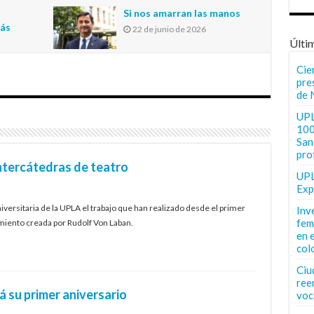
n
Si nos amarran las manos
más
22 de junio de 2026
Últi
Cie
pre
de 
UPL
100
San 
pro
ntercátedras de teatro
UPL
Exp
ersitaria de la UPLA el trabajo que han realizado desde el primer
Inv
fem
miento creada por Rudolf Von Laban.
en 
col
Ciu
ree
 su primer aniversario
voc