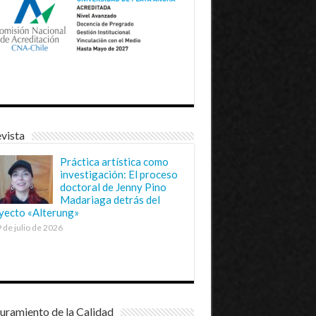
vista
Práctica artística como
investigación: El proceso
doctoral de Jenny Pino
Madariaga detrás del
yecto «Alterung»
 de julio de 2026
uramiento de la Calidad