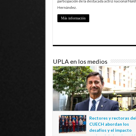
participación de la destacada actriz nacional Nald
Hernández.
Más información
UPLA en los medios
Rectores y rectoras de
CUECH abordan los
desafíos y el impacto