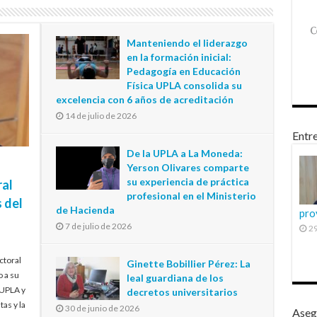
Manteniendo el liderazgo
en la formación inicial:
Pedagogía en Educación
Física UPLA consolida su
excelencia con 6 años de acreditación
14 de julio de 2026
Entre
De la UPLA a La Moneda:
Yerson Olivares comparte
su experiencia de práctica
ral
profesional en el Ministerio
 del
de Hacienda
pro
7 de julio de 2026
29
ctoral
Ginette Bobillier Pérez: La
o a su
leal guardiana de los
 UPLA y
decretos universitarios
tas y la
30 de junio de 2026
Aseg