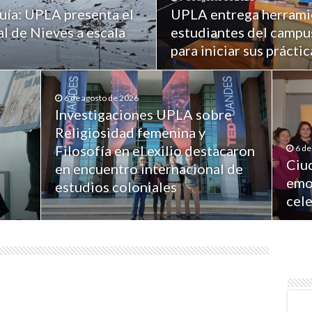
quía: UPLA presenta el
UPLA entrega herramie
l de Nieves a escala
estudiantes del campus
para iniciar sus prácti
6 de agosto de 2026
Investigaciones UPLA sobre
Religiosidad femenina y
Filosofía en el exilio destacaron
6 de
Ciu
en encuentro internacional de
emo
estudios coloniales
cel