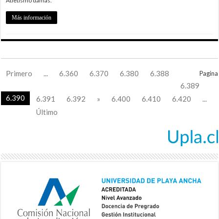
Atletismo damas.
Más información
Primero
...
6.360
6.370
6.380
6.388
Pagina
6.389
6.390
6.391
6.392
»
6.400
6.410
6.420
...
Último