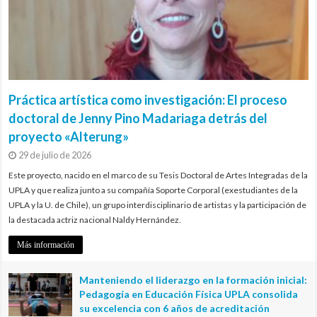
Práctica artística como investigación: El proceso
doctoral de Jenny Pino Madariaga detrás del
proyecto «Alterung»
29 de julio de 2026
Este proyecto, nacido en el marco de su Tesis Doctoral de Artes Integradas de la
UPLA y que realiza junto a su compañía Soporte Corporal (exestudiantes de la
UPLA y la U. de Chile), un grupo interdisciplinario de artistas y la participación de
la destacada actriz nacional Naldy Hernández.
Más información
Manteniendo el liderazgo en la formación inicial:
Pedagogía en Educación Física UPLA consolida
su excelencia con 6 años de acreditación