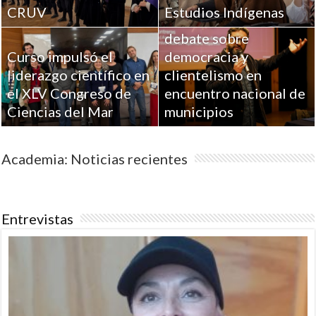
CRUV
Estudios Indígenas
UPLA aportó al
debate sobre
Curso impulsó el
democracia y
liderazgo científico en
clientelismo en
el XLV Congreso de
encuentro nacional de
Ciencias del Mar
municipios
Academia: Noticias recientes
Entrevistas