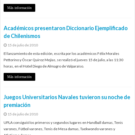
Más información
Académicos presentaron Diccionario Ejemplificado
de Chilenismos
15 de julio de 2010
El lanzamiento de esta edición, escrita por los académicos Félix Morales
Pettorino y Óscar Quiroz Mejías, se realizó el jueves 15 de julio, a las 11:30
horas, en el Hotel Diego de Almagro de Valparaíso.
Más información
Juegos Universitarios Navales tuvieron su noche de
premiación
15 de julio de 2010
UPLA consiguió los primeros y segundos lugares en Handball damas, Tenis
varones, Fútbol varones, Tenis de Mesa damas, Taekwondo varones y