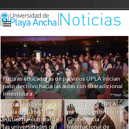
Futuras educadoras de párvulos UPLA inician
paso decisivo hacia las aulas con su tradicional
investidura
Valparaíso celebrará la
Investigador UPLA
“Gala de Tunas”: Un
participó en histórica
encuentro cultural de
Conferencia
las universidades del
Internacional de