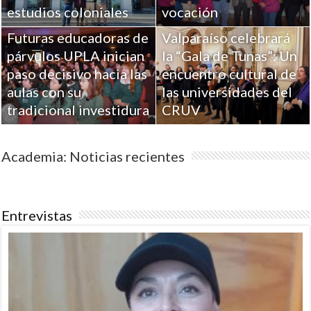
estudios coloniales
vocación
Futuras educadoras de
Valparaíso celebrará
párvulos UPLA inician
la “Gala de Tunas”: Un
paso decisivo hacia las
encuentro cultural de
aulas con su
las universidades del
tradicional investidura
CRUV
Academia: Noticias recientes
Entrevistas