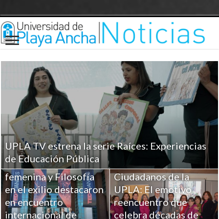
UPLA TV estrena la serie Raíces: Experiencias
Investigaciones UPLA
de Educación Pública
sobre Religiosidad
femenina y Filosofía
Ciudadanos de la
en el exilio destacaron
UPLA: El emotivo
en encuentro
reencuentro que
internacional de
celebra décadas de