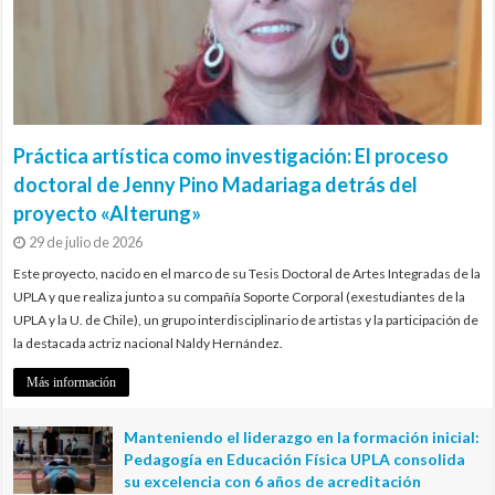
Práctica artística como investigación: El proceso
doctoral de Jenny Pino Madariaga detrás del
proyecto «Alterung»
29 de julio de 2026
Este proyecto, nacido en el marco de su Tesis Doctoral de Artes Integradas de la
UPLA y que realiza junto a su compañía Soporte Corporal (exestudiantes de la
UPLA y la U. de Chile), un grupo interdisciplinario de artistas y la participación de
la destacada actriz nacional Naldy Hernández.
Más información
Manteniendo el liderazgo en la formación inicial:
Pedagogía en Educación Física UPLA consolida
su excelencia con 6 años de acreditación