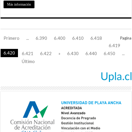
Más información
Primero
...
6.390
6.400
6.410
6.418
Pagina
6.419
6.420
6.421
6.422
»
6.430
6.440
6.450
...
Último