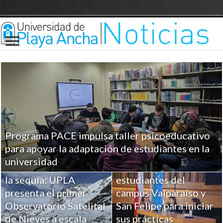
Programa PACE impulsa taller psicoeducativo
UPLA entrega
para apoyar la adaptación de estudiantes en la
herramientas clave a
universidad
Ciencia para combatir
más de 100
la sequía: UPLA
estudiantes del
presenta el primer
campus Valparaíso y
Observatorio Satelital
San Felipe para iniciar
de Nieves a escala
sus prácticas