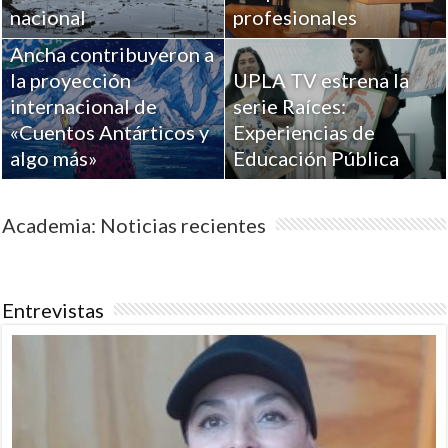
Académicos de la
nacional
profesionales
Universidad de Playa
Ancha contribuyeron a
la proyección
UPLA TV estrena la
internacional de
serie Raíces:
«Cuentos Antárticos y
Experiencias de
algo más»
Educación Pública
Academia: Noticias recientes
Entrevistas