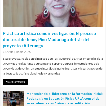
Práctica artística como investigación: El proceso
doctoral de Jenny Pino Madariaga detrás del
proyecto «Alterung»
29 de julio de 2026
Este proyecto, nacido en el marco de su Tesis Doctoral de Artes Integradas de la
UPLA y que realiza junto a su compañía Soporte Corporal (exestudiantes de la
UPLA y la U. de Chile), un grupo interdisciplinario de artistas y la participación de
la destacada actriz nacional Naldy Hernández.
Más información
Manteniendo el liderazgo en la formación inicial:
Pedagogía en Educación Física UPLA consolida
su excelencia con 6 años de acreditación