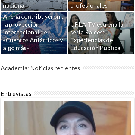
Académicos de la
nacional
profesionales
Universidad de Playa
Ancha contribuyeron a
la proyección
UPLA TV estrena la
internacional de
serie Raíces:
«Cuentos Antárticos y
Experiencias de
algo más»
Educación Pública
Academia: Noticias recientes
Entrevistas