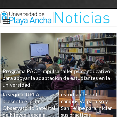
Programa PACE impulsa taller psicoeducativo
UPLA entrega
para apoyar la adaptación de estudiantes en la
herramientas clave a
universidad
Ciencia para combatir
más de 100
la sequía: UPLA
estudiantes del
presenta el primer
campus Valparaíso y
Observatorio Satelital
San Felipe para iniciar
de Nieves a escala
sus prácticas