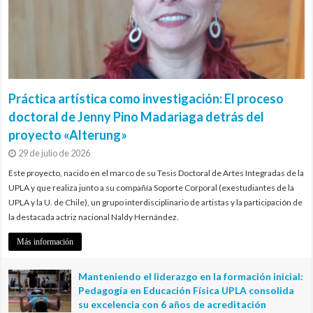
Práctica artística como investigación: El proceso
doctoral de Jenny Pino Madariaga detrás del
proyecto «Alterung»
29 de julio de 2026
Este proyecto, nacido en el marco de su Tesis Doctoral de Artes Integradas de la
UPLA y que realiza junto a su compañía Soporte Corporal (exestudiantes de la
UPLA y la U. de Chile), un grupo interdisciplinario de artistas y la participación de
la destacada actriz nacional Naldy Hernández.
Más información
Manteniendo el liderazgo en la formación inicial:
Pedagogía en Educación Física UPLA consolida
su excelencia con 6 años de acreditación