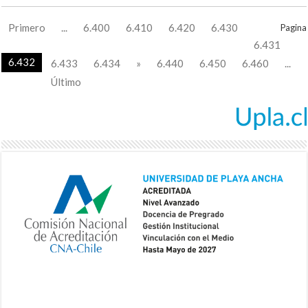
Primero
...
6.400
6.410
6.420
6.430
Pagina
6.431
6.432
6.433
6.434
»
6.440
6.450
6.460
...
Último