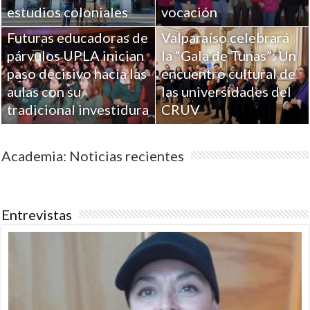
estudios coloniales
vocación
Futuras educadoras de
Valparaíso celebrará
párvulos UPLA inician
la “Gala de Tunas”: Un
paso decisivo hacia las
encuentro cultural de
aulas con su
las universidades del
tradicional investidura
CRUV
Academia: Noticias recientes
Entrevistas