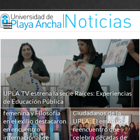
UPLA TV estrena la serie Raíces: Experiencias
Investigaciones UPLA
de Educación Pública
sobre Religiosidad
femenina y Filosofía
Ciudadanos de la
en el exilio destacaron
UPLA: El emotivo
en encuentro
reencuentro que
internacional de
celebra décadas de