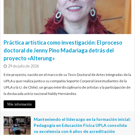
Práctica artística como investigación: El proceso
doctoral de Jenny Pino Madariaga detrás del
proyecto «Alterung»
29 de julio de 2026
Este proyecto, nacido en el marco de su Tesis Doctoral de Artes Integradas de la
UPLA y que realiza junto a su compañía Soporte Corporal (exestudiantes de la
UPLA y la U. de Chile), un grupo interdisciplinario de artistas y la participación de
la destacada actriz nacional Naldy Hernández.
Más información
Manteniendo el liderazgo en la formación inicial:
Pedagogía en Educación Física UPLA consolida
su excelencia con 6 años de acreditación