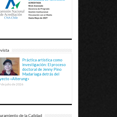
vista
Práctica artística como
investigación: El proceso
doctoral de Jenny Pino
Madariaga detrás del
yecto «Alterung»
 de julio de 2026
uramiento de la Calidad