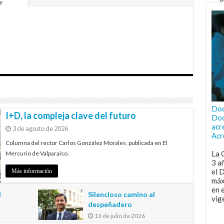
y
Doc
I+D, la compleja clave del futuro
Doc
acr
3 de agosto de 2026
Acr
Columna del rector Carlos González Morales, publicada en El
La 
Mercurio de Valparaíso.
3 a
el 
Más información
máx
en 
l
Silencioso camino al
vig
despeñadero
13 de julio de 2026