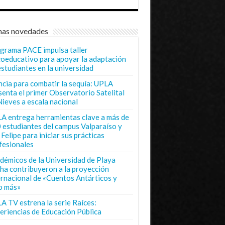
mas novedades
grama PACE impulsa taller
coeducativo para apoyar la adaptación
estudiantes en la universidad
ncia para combatir la sequía: UPLA
senta el primer Observatorio Satelital
Nieves a escala nacional
A entrega herramientas clave a más de
 estudiantes del campus Valparaíso y
Felipe para iniciar sus prácticas
fesionales
démicos de la Universidad de Playa
ha contribuyeron a la proyección
ernacional de «Cuentos Antárticos y
o más»
A TV estrena la serie Raíces:
eriencias de Educación Pública