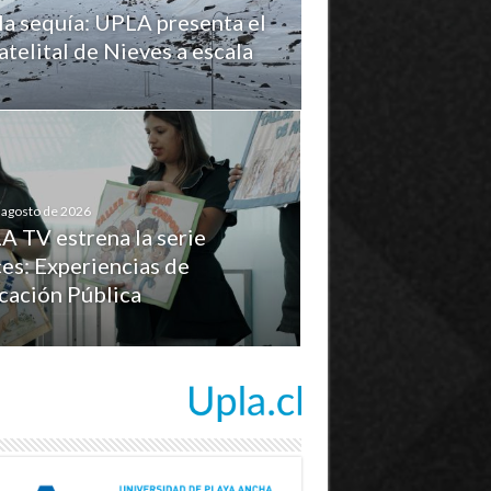
la sequía: UPLA presenta el
telital de Nieves a escala
 agosto de 2026
A TV estrena la serie
es: Experiencias de
cación Pública