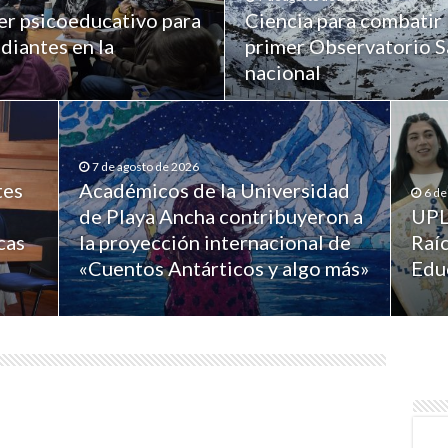
er psicoeducativo para
Ciencia para combatir 
diantes en la
primer Observatorio Sa
nacional
7 de agosto de 2026
tes
Académicos de la Universidad
6 de
de Playa Ancha contribuyeron a
UPL
cas
la proyección internacional de
Raíc
«Cuentos Antárticos y algo más»
Edu