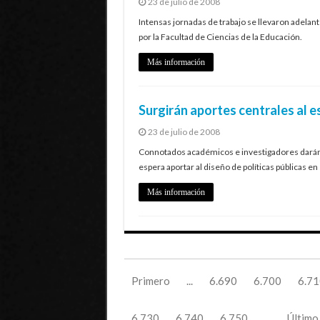
23 de julio de 2008
Intensas jornadas de trabajo se llevaron adelan
por la Facultad de Ciencias de la Educación.
Más información
Surgirán aportes centrales al 
23 de julio de 2008
Connotados académicos e investigadores darán v
espera aportar al diseño de políticas públicas en 
Más información
Primero
...
6.690
6.700
6.71
6.730
6.740
6.750
...
Último