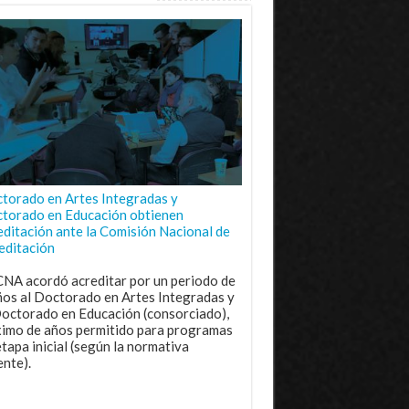
torado en Artes Integradas y
torado en Educación obtienen
editación ante la Comisión Nacional de
editación
CNA acordó acreditar por un periodo de
ños al Doctorado en Artes Integradas y
Doctorado en Educación (consorciado),
imo de años permitido para programas
etapa inicial (según la normativa
ente).