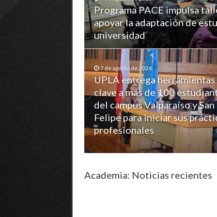
Programa PACE impulsa tall
apoyar la adaptación de estu
universidad
7 de agosto de 2026
UPLA entrega herramientas
clave a más de 100 estudian
del campus Valparaíso y San
Felipe para iniciar sus prácti
profesionales
Academia: Noticias recientes