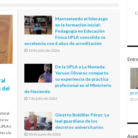
Manteniendo el liderazgo
en la formación inicial:
Pedagogía en Educación
Física UPLA consolida su
excelencia con 6 años de acreditación
14 de julio de 2026
Entre
De la UPLA a La Moneda:
Yerson Olivares comparte
su experiencia de práctica
ral
profesional en el Ministerio
 del
de Hacienda
pro
7 de julio de 2026
29
ctoral
Ginette Bobillier Pérez: La
o a su
leal guardiana de los
 UPLA y
decretos universitarios
tas y la
30 de junio de 2026
Aseg