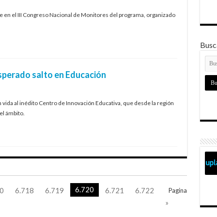
te en el III Congreso Nacional de Monitores del programa, organizado
Busca
esperado salto en Educación
ida al inédito Centro de Innovación Educativa, que desde la región
el ámbito.
6.720
0
6.718
6.719
6.721
6.722
Pagina
»