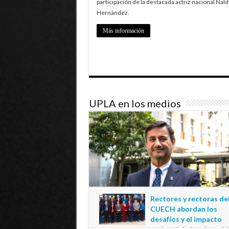
participación de la destacada actriz nacional Nald
Hernández.
Más información
UPLA en los medios
Rectores y rectoras de
CUECH abordan los
desafíos y el impacto