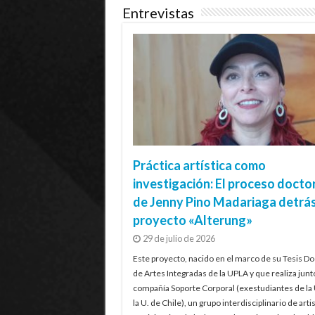
Entrevistas
Práctica artística como
investigación: El proceso docto
de Jenny Pino Madariaga detrás
proyecto «Alterung»
29 de julio de 2026
Este proyecto, nacido en el marco de su Tesis Do
de Artes Integradas de la UPLA y que realiza junt
compañía Soporte Corporal (exestudiantes de la
la U. de Chile), un grupo interdisciplinario de artis