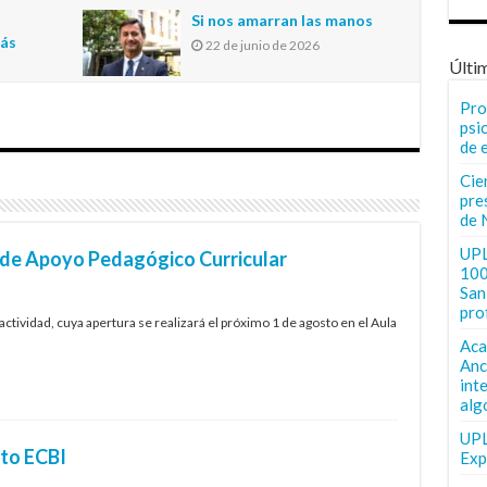
n
Si nos amarran las manos
más
22 de junio de 2026
Últi
Pro
psi
de 
Cie
pre
de 
UPL
s de Apoyo Pedagógico Curricular
100
San 
pro
ividad, cuya apertura se realizará el próximo 1 de agosto en el Aula
Aca
Anc
int
alg
UPL
to ECBI
Exp