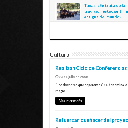
regional de la educació
Tunas: «Se trata de la
estatal en Tarapacá
tradición estudiantil 
20 de julio de 2026
antigua del mundo»
1 de julio de 2026
Cultura
Realizan Ciclo de Conferencia
23 de julio de 2008
“Los docentes que esperamos” se denomina la act
Magna.
Más información
Refuerzan quehacer del proyec