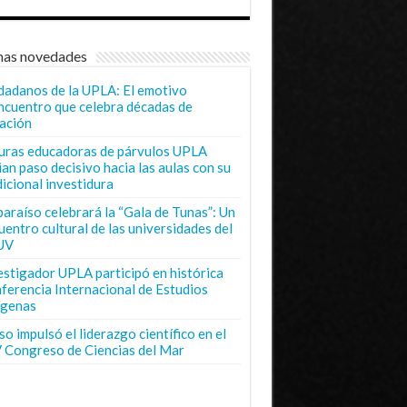
mas novedades
dadanos de la UPLA: El emotivo
ncuentro que celebra décadas de
ación
uras educadoras de párvulos UPLA
ian paso decisivo hacia las aulas con su
dicional investidura
paraíso celebrará la “Gala de Tunas”: Un
uentro cultural de las universidades del
UV
estigador UPLA participó en histórica
ferencia Internacional de Estudios
ígenas
o impulsó el liderazgo científico en el
 Congreso de Ciencias del Mar