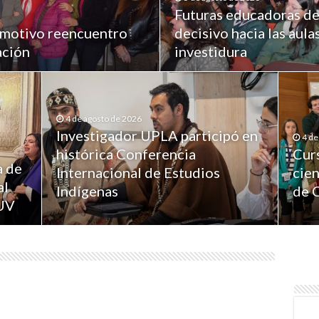
Futuras educadoras de
emotivo reencuentro
decisivo hacia las aula
ación
investidura
4 de agosto de 2026
Investigador UPLA participó en
4 de
histórica Conferencia
Cur
a de
Internacional de Estudios
cien
al
Indígenas
de 
RUV