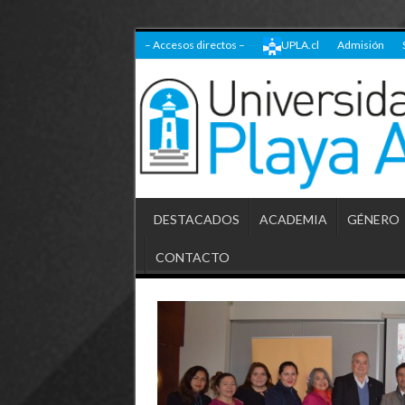
– Accesos directos –
UPLA.cl
Admisión
DESTACADOS
ACADEMIA
GÉNERO
CONTACTO