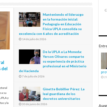
Manteniendo el liderazgo
en la formación inicial:
Pedagogía en Educación
Física UPLA consolida su
excelencia con 6 años de acreditación
14 de julio de 2026
Entre
De la UPLA a La Moneda:
Yerson Olivares comparte
su experiencia de práctica
ral
profesional en el Ministerio
 del
de Hacienda
pro
7 de julio de 2026
29
ctoral
Ginette Bobillier Pérez: La
o a su
leal guardiana de los
 UPLA y
decretos universitarios
tas y la
30 de junio de 2026
Aseg