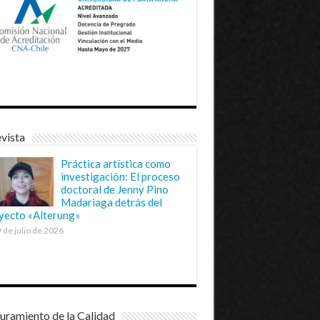
vista
Práctica artística como
investigación: El proceso
doctoral de Jenny Pino
Madariaga detrás del
yecto «Alterung»
 de julio de 2026
uramiento de la Calidad