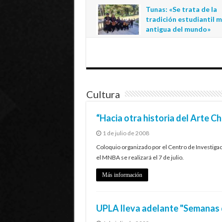
regional de la educació
Tunas: «Se trata de la
estatal en Tarapacá
tradición estudiantil 
20 de julio de 2026
antigua del mundo»
1 de julio de 2026
Cultura
“Hacia otra historia del Arte Ch
1 de julio de 2008
Coloquio organizado por el Centro de Investigac
el MNBA se realizará el 7 de julio.
Más información
UPLA lleva adelante "Semanas d