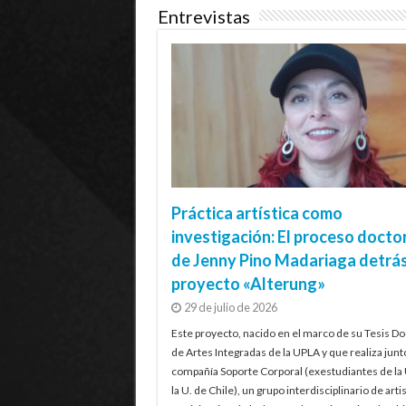
Entrevistas
Práctica artística como
investigación: El proceso docto
de Jenny Pino Madariaga detrás
proyecto «Alterung»
29 de julio de 2026
Este proyecto, nacido en el marco de su Tesis Do
de Artes Integradas de la UPLA y que realiza junt
compañía Soporte Corporal (exestudiantes de la
la U. de Chile), un grupo interdisciplinario de artis