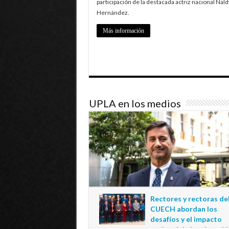
participación de la destacada actriz nacional Nald
Hernández.
Más información
UPLA en los medios
Rectores y rectoras de
CUECH abordan los
desafíos y el impacto