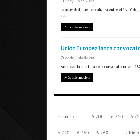
1 de julio de 2008
La actividad, que se realizará entre el 1 y 10 de 
Salud.
Más información
Unión Europea lanza convocato
27 de junio de 2008
Anuncian la apertura de la convocatoria para 18
Más información
Primero
...
6.700
6.710
6.72
6.740
6.750
6.760
...
Último