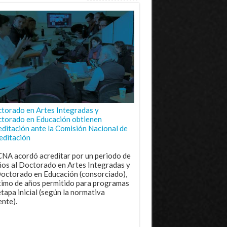
torado en Artes Integradas y
torado en Educación obtienen
editación ante la Comisión Nacional de
editación
CNA acordó acreditar por un periodo de
ños al Doctorado en Artes Integradas y
Doctorado en Educación (consorciado),
imo de años permitido para programas
etapa inicial (según la normativa
ente).