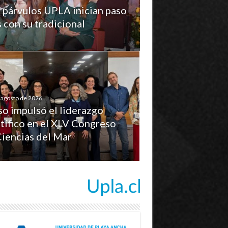
 párvulos UPLA inician paso
s con su tradicional
 agosto de 2026
so impulsó el liderazgo
tífico en el XLV Congreso
Ciencias del Mar