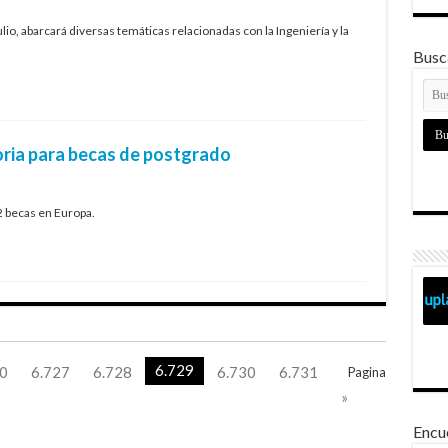
julio, abarcará diversas temáticas relacionadas con la Ingeniería y la
Busca
ria para becas de postgrado
2 becas en Europa.
6.729
0
6.727
6.728
6.730
6.731
Pagina
»
Encu