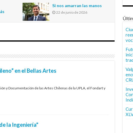
n
Si nos amarran las manos
más
22 de junio de 2026
Últi
Ciu
ree
voc
Fut
inic
tra
Val
ileno” en el Bellas Artes
enc
CR
ión y Documentación de las Artes Chilenas de la UPLA, el Fondart y
Inv
Con
Ind
Curs
XLV
e la Ingeniería"