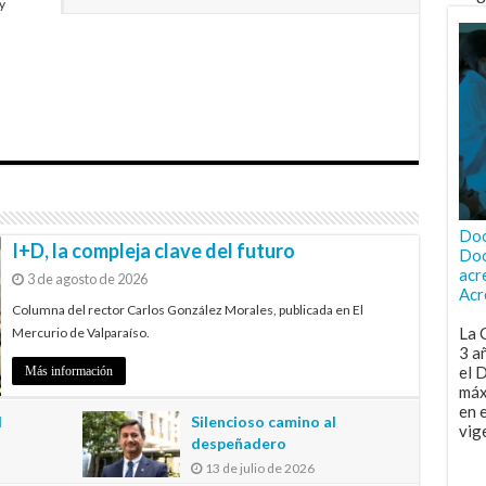
y
Doc
I+D, la compleja clave del futuro
Doc
acr
3 de agosto de 2026
Acr
Columna del rector Carlos González Morales, publicada en El
La 
Mercurio de Valparaíso.
3 a
el 
Más información
máx
en 
l
Silencioso camino al
vig
despeñadero
13 de julio de 2026