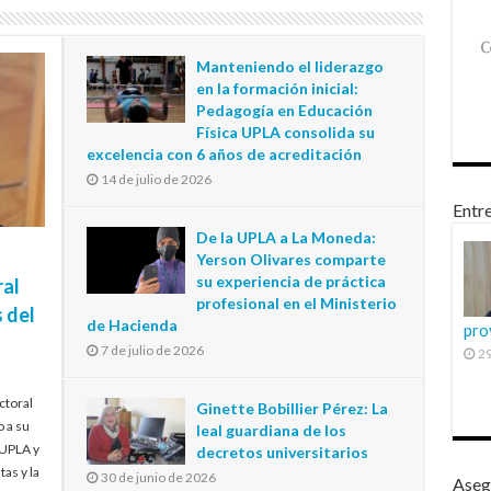
Manteniendo el liderazgo
en la formación inicial:
Pedagogía en Educación
Física UPLA consolida su
excelencia con 6 años de acreditación
14 de julio de 2026
Entre
De la UPLA a La Moneda:
Yerson Olivares comparte
su experiencia de práctica
ral
profesional en el Ministerio
 del
de Hacienda
pro
7 de julio de 2026
29
ctoral
Ginette Bobillier Pérez: La
o a su
leal guardiana de los
 UPLA y
decretos universitarios
tas y la
30 de junio de 2026
Aseg