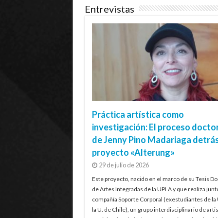
Entrevistas
Práctica artística como
investigación: El proceso docto
de Jenny Pino Madariaga detrás
proyecto «Alterung»
29 de julio de 2026
Este proyecto, nacido en el marco de su Tesis Do
de Artes Integradas de la UPLA y que realiza junt
compañía Soporte Corporal (exestudiantes de la
la U. de Chile), un grupo interdisciplinario de artis