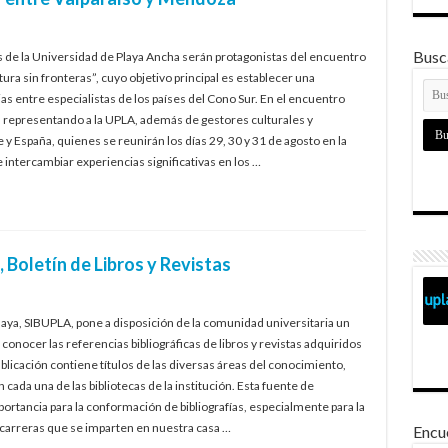
Busca
de la Universidad de Playa Ancha serán protagonistas del encuentro
ura sin fronteras”, cuyo objetivo principal es establecer una
s entre especialistas de los países del Cono Sur. En el encuentro
va, representando a la UPLA, además de gestores culturales y
 y España, quienes se reunirán los días 29, 30 y 31 de agosto en la
 intercambiar experiencias significativas en los …
 Boletín de Libros y Revistas
laya, SIBUPLA, pone a disposición de la comunidad universitaria un
 conocer las referencias bibliográficas de libros y revistas adquiridos
icación contiene títulos de las diversas áreas del conocimiento,
 cada una de las bibliotecas de la institución. Esta fuente de
ortancia para la conformación de bibliografías, especialmente para la
 carreras que se imparten en nuestra casa …
Encu