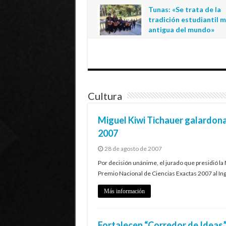
regional de la educació
Tunas: «Se trata de la
estatal en Tarapacá
tradición estudiantil 
20 de julio de 2026
antigua del mundo»
1 de julio de 2026
Cultura
Miguel Kiwi Tichauer galardon
2007
28 de agosto de 2007
Por decisión unánime, el jurado que presidió la
Premio Nacional de Ciencias Exactas 2007 al Ing
Más información
Fortalecen “Corredor de Ideas