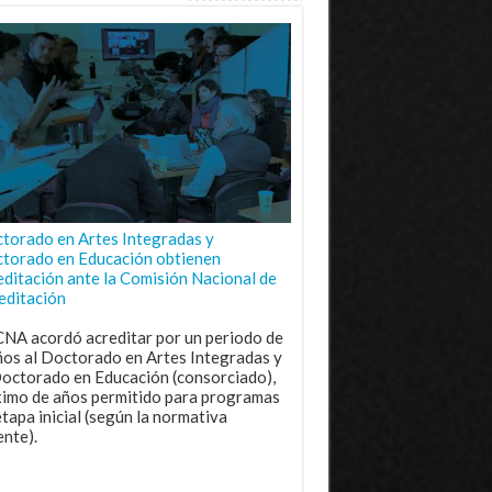
torado en Artes Integradas y
torado en Educación obtienen
editación ante la Comisión Nacional de
editación
CNA acordó acreditar por un periodo de
ños al Doctorado en Artes Integradas y
Doctorado en Educación (consorciado),
imo de años permitido para programas
etapa inicial (según la normativa
ente).