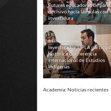
Futuras educadoras de párvu
decisivo hacia las aulas con 
investidura
4 de agosto de 2026
Investigador UPLA particip
histórica Conferencia
Internacional de Estudios
Indígenas
Academia: Noticias recientes