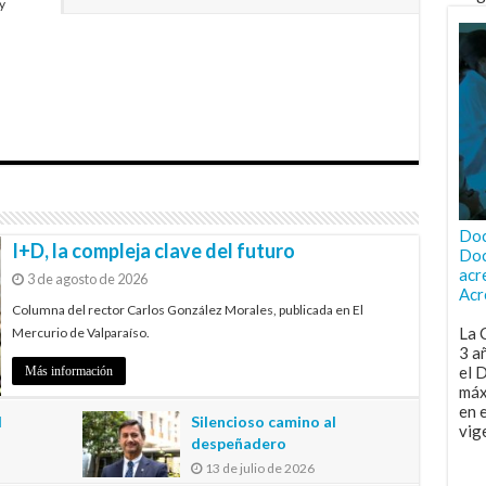
y
Doc
I+D, la compleja clave del futuro
Doc
acr
3 de agosto de 2026
Acr
Columna del rector Carlos González Morales, publicada en El
La 
Mercurio de Valparaíso.
3 a
el 
Más información
máx
en 
l
Silencioso camino al
vig
despeñadero
13 de julio de 2026