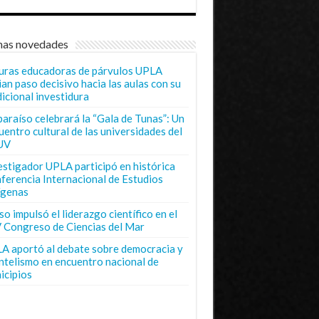
mas novedades
uras educadoras de párvulos UPLA
ian paso decisivo hacia las aulas con su
dicional investidura
paraíso celebrará la “Gala de Tunas”: Un
uentro cultural de las universidades del
UV
estigador UPLA participó en histórica
ferencia Internacional de Estudios
ígenas
o impulsó el liderazgo científico en el
 Congreso de Ciencias del Mar
A aportó al debate sobre democracia y
entelismo en encuentro nacional de
icipios