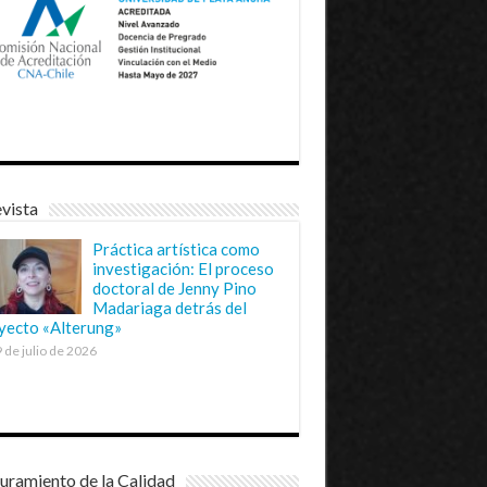
vista
Práctica artística como
investigación: El proceso
doctoral de Jenny Pino
Madariaga detrás del
yecto «Alterung»
 de julio de 2026
uramiento de la Calidad