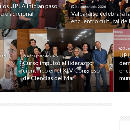
los UPLA inician paso
5 de agosto de 2026
su tradicional
Valparaíso celebrará l
encuentro cultural de
3 de
ó en
UPL
4 de agosto de 2026
Curso impulsó el liderazgo
dem
científico en el XLV Congreso
enc
de Ciencias del Mar
mun