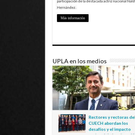
participación de la destacada actriz nacional Nald
Hernández.
Más información
UPLA en los medios
Rectores y rectoras de
CUECH abordan los
desafíos y el impacto