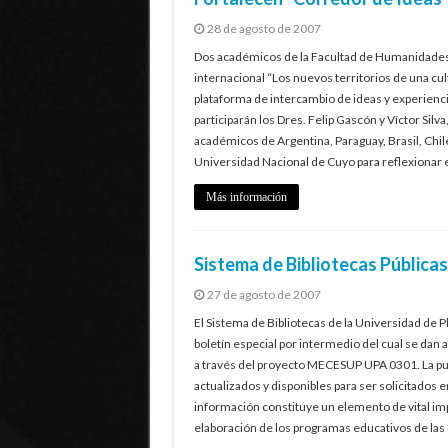
28 de agosto de 2007
Dos académicos de la Facultad de Humanidades 
internacional “Los nuevos territorios de una cult
plataforma de intercambio de ideas y experiencia
participarán los Dres. Felip Gascón y Víctor Sil
académicos de Argentina, Paraguay, Brasil, Chile
Universidad Nacional de Cuyo para reflexionar e
Más información
Sistema de Bibliotecas Públicas,
27 de agosto de 2007
El Sistema de Bibliotecas de la Universidad de P
boletín especial por intermedio del cual se dan a
a través del proyecto MECESUP UPA 0301. La publ
actualizados y disponibles para ser solicitados en
información constituye un elemento de vital imp
elaboración de los programas educativos de las