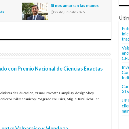
n
Si nos amarran las manos
más
22 de junio de 2026
Últi
Fut
inic
tra
Val
enc
CR
Inv
ado con Premio Nacional de Ciencias Exactas
Con
Ind
Curs
XLV
 Ministra de Educación, Yasna Provoste Campillay, designó hoy
eniero Civil Mecánico y Posgrado en Física, Miguel Kiwi Tichauer.
UPL
cli
mun
” entre Valparaíso y Mendoza