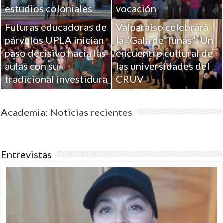
estudios coloniales
vocación
Futuras educadoras de
Valparaíso celebrará
párvulos UPLA inician
la “Gala de Tunas”: Un
paso decisivo hacia las
encuentro cultural de
aulas con su
las universidades del
tradicional investidura
CRUV
Academia: Noticias recientes
Entrevistas