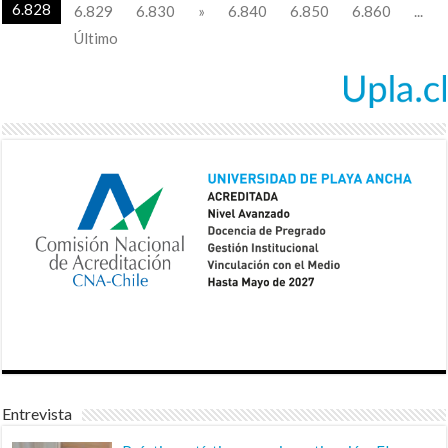
6.828
6.829
6.830
»
6.840
6.850
6.860
...
Último
Entrevista