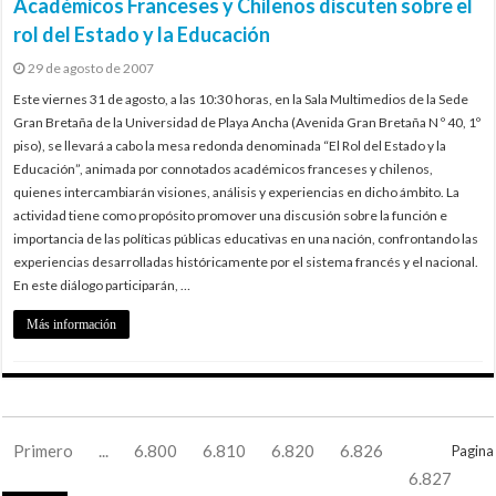
Académicos Franceses y Chilenos discuten sobre el
rol del Estado y la Educación
29 de agosto de 2007
Este viernes 31 de agosto, a las 10:30 horas, en la Sala Multimedios de la Sede
Gran Bretaña de la Universidad de Playa Ancha (Avenida Gran Bretaña N º 40, 1º
piso), se llevará a cabo la mesa redonda denominada “El Rol del Estado y la
Educación”, animada por connotados académicos franceses y chilenos,
quienes intercambiarán visiones, análisis y experiencias en dicho ámbito. La
actividad tiene como propósito promover una discusión sobre la función e
importancia de las políticas públicas educativas en una nación, confrontando las
experiencias desarrolladas históricamente por el sistema francés y el nacional.
En este diálogo participarán, …
Más información
Primero
...
6.800
6.810
6.820
6.826
Pagina
6.827