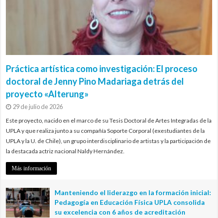
Práctica artística como investigación: El proceso
doctoral de Jenny Pino Madariaga detrás del
proyecto «Alterung»
29 de julio de 2026
Este proyecto, nacido en el marco de su Tesis Doctoral de Artes Integradas de la
UPLA y que realiza junto a su compañía Soporte Corporal (exestudiantes de la
UPLA y la U. de Chile), un grupo interdisciplinario de artistas y la participación de
la destacada actriz nacional Naldy Hernández.
Más información
Manteniendo el liderazgo en la formación inicial:
Pedagogía en Educación Física UPLA consolida
su excelencia con 6 años de acreditación