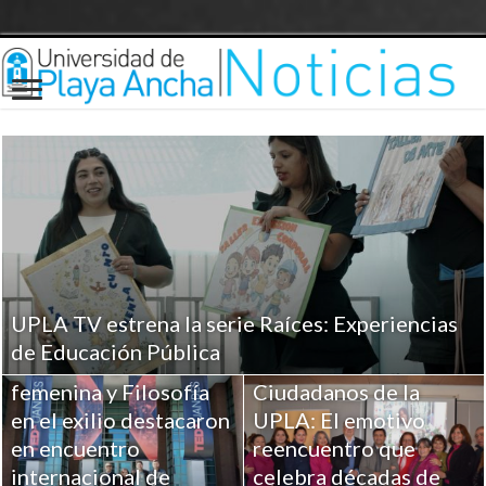
UPLA TV estrena la serie Raíces: Experiencias
Investigaciones UPLA
de Educación Pública
sobre Religiosidad
femenina y Filosofía
Ciudadanos de la
en el exilio destacaron
UPLA: El emotivo
en encuentro
reencuentro que
internacional de
celebra décadas de