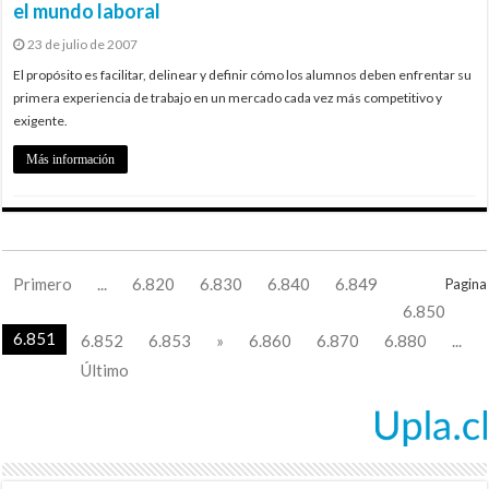
el mundo laboral
23 de julio de 2007
El propósito es facilitar, delinear y definir cómo los alumnos deben enfrentar su
primera experiencia de trabajo en un mercado cada vez más competitivo y
exigente.
Más información
Primero
...
6.820
6.830
6.840
6.849
Pagina
6.850
6.851
6.852
6.853
»
6.860
6.870
6.880
...
Último