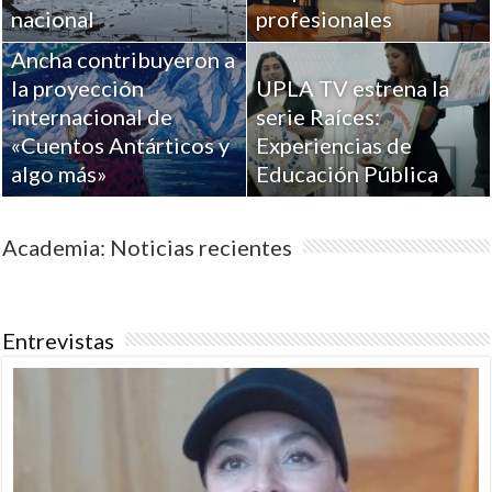
Académicos de la
nacional
profesionales
Universidad de Playa
Ancha contribuyeron a
la proyección
UPLA TV estrena la
internacional de
serie Raíces:
«Cuentos Antárticos y
Experiencias de
algo más»
Educación Pública
Academia: Noticias recientes
Entrevistas