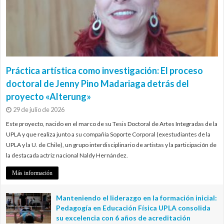
Práctica artística como investigación: El proceso
doctoral de Jenny Pino Madariaga detrás del
proyecto «Alterung»
29 de julio de 2026
Este proyecto, nacido en el marco de su Tesis Doctoral de Artes Integradas de la
UPLA y que realiza junto a su compañía Soporte Corporal (exestudiantes de la
UPLA y la U. de Chile), un grupo interdisciplinario de artistas y la participación de
la destacada actriz nacional Naldy Hernández.
Más información
Manteniendo el liderazgo en la formación inicial:
Pedagogía en Educación Física UPLA consolida
su excelencia con 6 años de acreditación