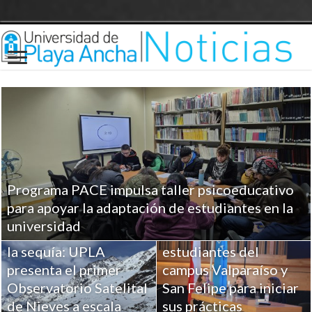
Programa PACE impulsa taller psicoeducativo
UPLA entrega
para apoyar la adaptación de estudiantes en la
herramientas clave a
universidad
Ciencia para combatir
más de 100
la sequía: UPLA
estudiantes del
presenta el primer
campus Valparaíso y
Observatorio Satelital
San Felipe para iniciar
de Nieves a escala
sus prácticas