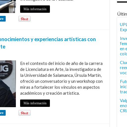
Más información
Últi
are
UPL
Exp
Inv
onocimientos y experiencias artísticas con
fem
rte
en 
col
Ciu
En el contexto del inicio de año de la carrera
ree
de Licenciatura en Arte, la investigadora de
voc
la Universidad de Salamanca, Úrsula Martín,
ofreció un conversatorio y un workshop con
Fut
inic
miras a fortalecer los vínculos en aspectos
tra
académicos y creación artística.
Val
Más información
enc
CR
are