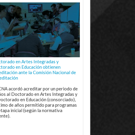
torado en Artes Integradas y
torado en Educación obtienen
editación ante la Comisión Nacional de
editación
CNA acordó acreditar por un periodo de
ños al Doctorado en Artes Integradas y
Doctorado en Educación (consorciado),
imo de años permitido para programas
etapa inicial (según la normativa
ente).