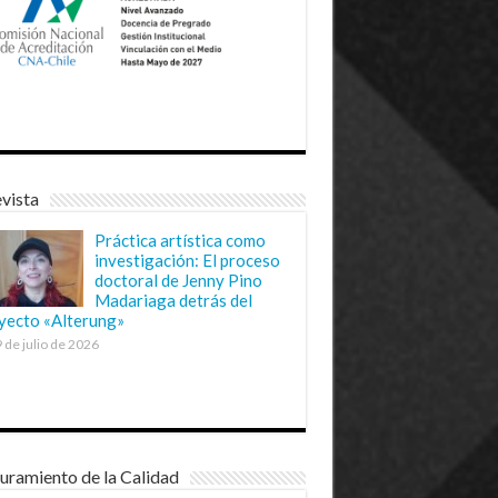
vista
Práctica artística como
investigación: El proceso
doctoral de Jenny Pino
Madariaga detrás del
yecto «Alterung»
 de julio de 2026
uramiento de la Calidad