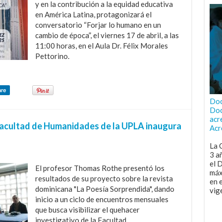
y en la contribución a la equidad educativa
en América Latina, protagonizará el
conversatorio “Forjar lo humano en un
cambio de época”, el viernes 17 de abril, a las
11:00 horas, en el Aula Dr. Félix Morales
Pettorino.
are
Doc
Doc
acr
 Facultad de Humanidades de la UPLA inaugura
Acr
La 
3 a
el 
El profesor Thomas Rothe presentó los
máx
resultados de su proyecto sobre la revista
en 
dominicana "La Poesía Sorprendida", dando
vig
inicio a un ciclo de encuentros mensuales
que busca visibilizar el quehacer
investigativo de la Facultad.