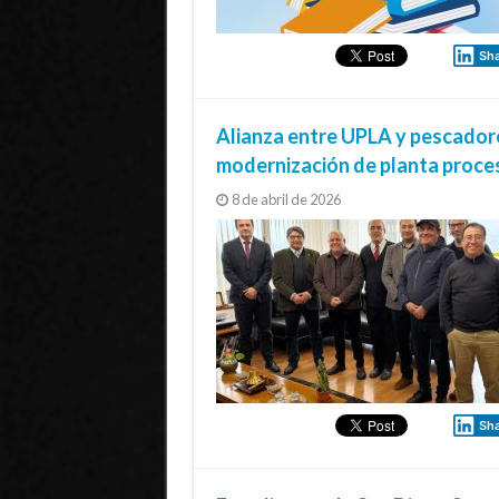
Sh
Alianza entre UPLA y pescadore
modernización de planta proces
8 de abril de 2026
Sh