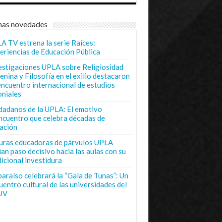
mas novedades
A TV estrena la serie Raíces:
eriencias de Educación Pública
estigaciones UPLA sobre Religiosidad
enina y Filosofía en el exilio destacaron
encuentro internacional de estudios
oniales
dadanos de la UPLA: El emotivo
ncuentro que celebra décadas de
ación
uras educadoras de párvulos UPLA
ian paso decisivo hacia las aulas con su
dicional investidura
paraíso celebrará la “Gala de Tunas”: Un
uentro cultural de las universidades del
UV