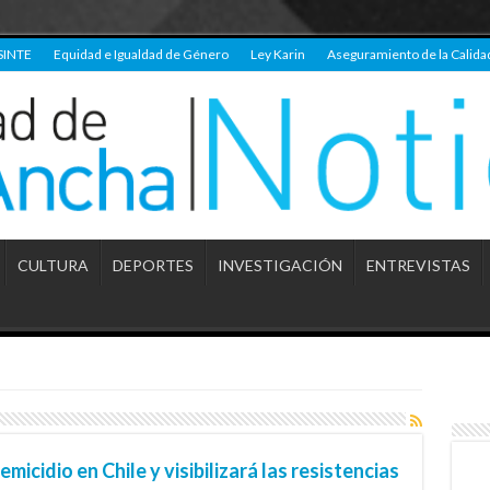
SINTE
Equidad e Igualdad de Género
Ley Karin
Aseguramiento de la Calida
CULTURA
DEPORTES
INVESTIGACIÓN
ENTREVISTAS
icidio en Chile y visibilizará las resistencias