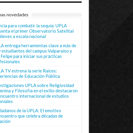
mas novedades
ncia para combatir la sequía: UPLA
senta el primer Observatorio Satelital
Nieves a escala nacional
A entrega herramientas clave a más de
 estudiantes del campus Valparaíso y
Felipe para iniciar sus prácticas
fesionales
A TV estrena la serie Raíces:
eriencias de Educación Pública
estigaciones UPLA sobre Religiosidad
enina y Filosofía en el exilio destacaron
encuentro internacional de estudios
oniales
dadanos de la UPLA: El emotivo
ncuentro que celebra décadas de
ación