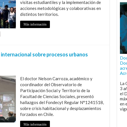
visitas estudiantiles y la implementación de
acciones metodológicas y colaborativas en
distintos territorios.
Más información
 internacional sobre procesos urbanos
Doc
Doc
acr
Acr
El doctor Nelson Carroza, académico y
La 
coordinador del Observatorio de
3 a
Participación Social y Territorio de la
el 
Facultad de Ciencias Sociales, presentó
máx
hallazgos del Fondecyt Regular N°1241518,
en 
sobre crisis habitacional y desplazamientos
vig
forzados en Chile.
Más información