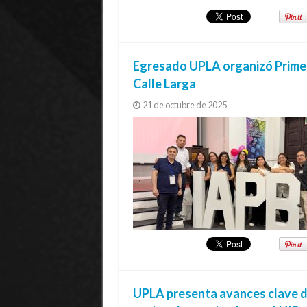
Egresado UPLA organizó Primer
Calle Larga
21 de octubre de 2025
UPLA presenta avances clave d