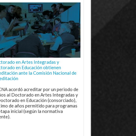
torado en Artes Integradas y
torado en Educación obtienen
editación ante la Comisión Nacional de
editación
CNA acordó acreditar por un periodo de
ños al Doctorado en Artes Integradas y
Doctorado en Educación (consorciado),
imo de años permitido para programas
etapa inicial (según la normativa
ente).