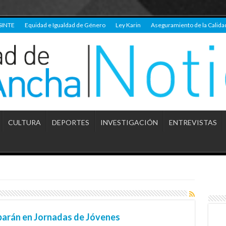
SINTE
Equidad e Igualdad de Género
Ley Karin
Aseguramiento de la Calida
CULTURA
DEPORTES
INVESTIGACIÓN
ENTREVISTAS
parán en Jornadas de Jóvenes