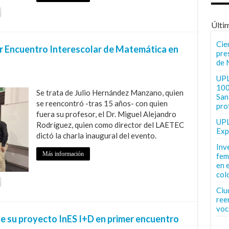
Últi
Cie
 Encuentro Interescolar de Matemática en
pre
de 
UPL
100
Se trata de Julio Hernández Manzano, quien
San 
se reencontró -tras 15 años- con quien
pro
fuera su profesor, el Dr. Miguel Alejandro
UPL
Rodríguez, quien como director del LAETEC
Exp
dictó la charla inaugural del evento.
Inv
Más información
fem
en 
col
Ciu
ree
voc
e su proyecto InES I+D en primer encuentro