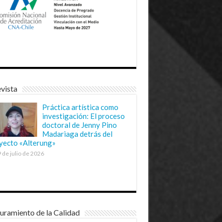
vista
Práctica artística como
investigación: El proceso
doctoral de Jenny Pino
Madariaga detrás del
yecto «Alterung»
 de julio de 2026
uramiento de la Calidad