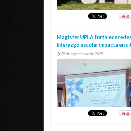
Magíster UPLA fortalece redes
liderazgo escolar impacta en ci
29 de septiembre de 2025