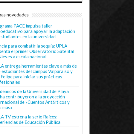
mas novedades
grama PACE impulsa taller
coeducativo para apoyar la adaptación
estudiantes en la universidad
ncia para combatir la sequía: UPLA
senta el primer Observatorio Satelital
Nieves a escala nacional
A entrega herramientas clave a más de
 estudiantes del campus Valparaíso y
Felipe para iniciar sus prácticas
fesionales
démicos de la Universidad de Playa
ha contribuyeron a la proyección
ernacional de «Cuentos Antárticos y
o más»
A TV estrena la serie Raíces:
eriencias de Educación Pública