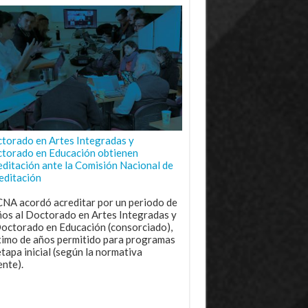
torado en Artes Integradas y
torado en Educación obtienen
editación ante la Comisión Nacional de
editación
CNA acordó acreditar por un periodo de
ños al Doctorado en Artes Integradas y
Doctorado en Educación (consorciado),
imo de años permitido para programas
etapa inicial (según la normativa
ente).