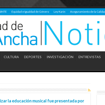
SINTE
Equidad e Igualdad de Género
Ley Karin
Aseguramiento de la Calida
CULTURA
DEPORTES
INVESTIGACIÓN
ENTREVISTAS
izar la educación musical fue presentada por