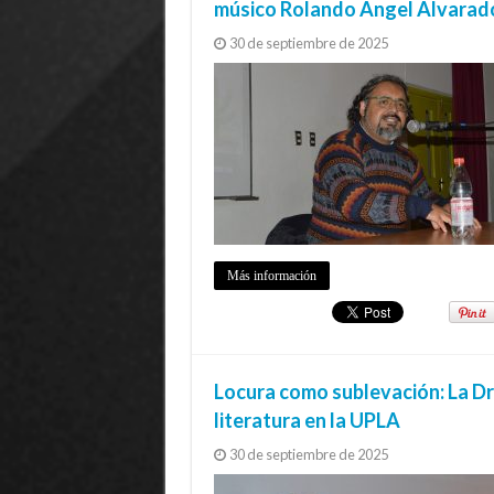
músico Rolando Ángel Alvarado
30 de septiembre de 2025
Más información
Locura como sublevación: La Dra
literatura en la UPLA
30 de septiembre de 2025