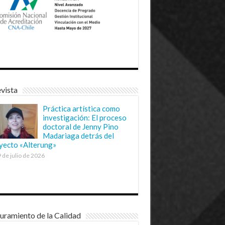
vista
Práctica artística como
investigación: El proceso
doctoral de Jenny Pino
Madariaga detrás del
yecto «Alterung»
 de julio de 2026
uramiento de la Calidad