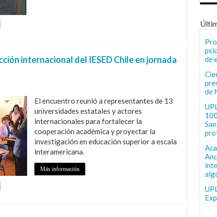
Últi
Pro
psi
ión internacional del IESED Chile en jornada
de 
Cie
pre
de 
El encuentro reunió a representantes de 13
UPL
universidades estatales y actores
100
internacionales para fortalecer la
San 
cooperación académica y proyectar la
pro
investigación en educación superior a escala
Aca
interamericana.
Anc
int
Más información
alg
UPL
Exp