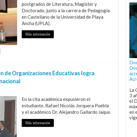
postgrados de Literatura, Magíster y
Doctorado, junto a la carrera de Pedagogía
en Castellano de la Universidad de Playa
Ancha (UPLA).
Más información
Doc
Doc
ón de Organizaciones Educativas logra
acr
Acr
rnacional
La 
3 a
En la cita académica expusieron el
el 
estudiante, Rafael Nicolás Jorquera Puebla
máx
y el académico Dr. Alejandro Gallardo Jaque.
en 
vig
Más información