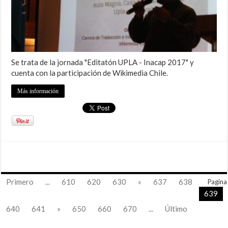
Se trata de la jornada "Editatón UPLA - Inacap 2017" y
cuenta con la participación de Wikimedia Chile.
Más información
Primero
...
610
620
630
«
637
638
Pagina
639
640
641
»
650
660
670
...
Último