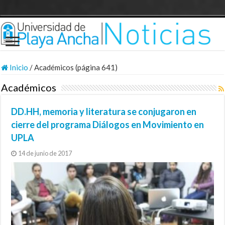
Inicio
/
Académicos (página 641)
Académicos
DD.HH, memoria y literatura se conjugaron en
cierre del programa Diálogos en Movimiento en
UPLA
14 de junio de 2017