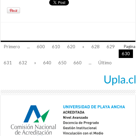
Primero
...
600
610
620
«
628
629
Pagina
630
631
632
»
640
650
660
...
Último