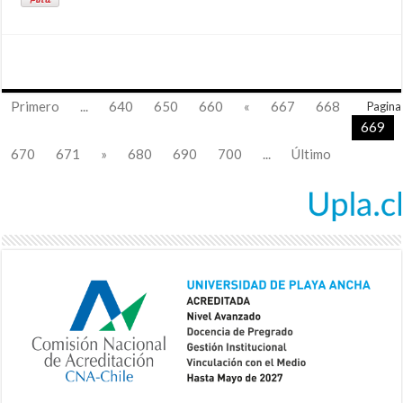
Primero
...
640
650
660
«
667
668
Pagina
669
670
671
»
680
690
700
...
Último