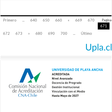
Primero
...
640
650
660
«
669
670
Pagina
671
672
673
»
680
690
700
...
Último