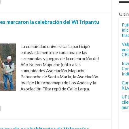
Últi
es marcaron la celebración del Wi Tripantu
Fut
inic
tra
Val
La comunidad universitaria participó
enc
entusiastamente de cada una de las
CR
ceremonias y juegos de la celebración del
Inv
Año Nuevo Mapuche junto a las
Con
comunidades Asociación Mapuche-
Ind
Pehuenche de Santa María, la Asociación
Inaripe Huinchanmapu de Los Andes y la
Curs
XLV
Asociación Füta repü de Calle Larga.
UPL
cli
mun