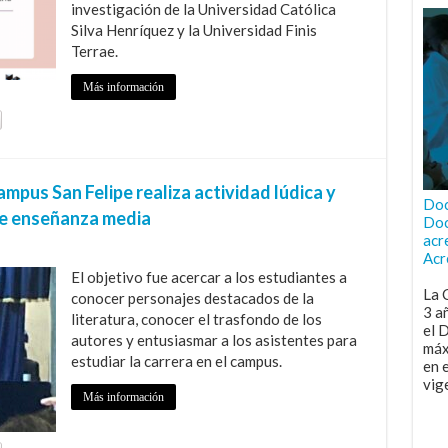
investigación de la Universidad Católica
Silva Henríquez y la Universidad Finis
Terrae.
Más información
pus San Felipe realiza actividad lúdica y
Doc
de enseñanza media
Doc
acr
Acr
El objetivo fue acercar a los estudiantes a
La 
conocer personajes destacados de la
3 a
literatura, conocer el trasfondo de los
el 
autores y entusiasmar a los asistentes para
máx
estudiar la carrera en el campus.
en 
vig
Más información