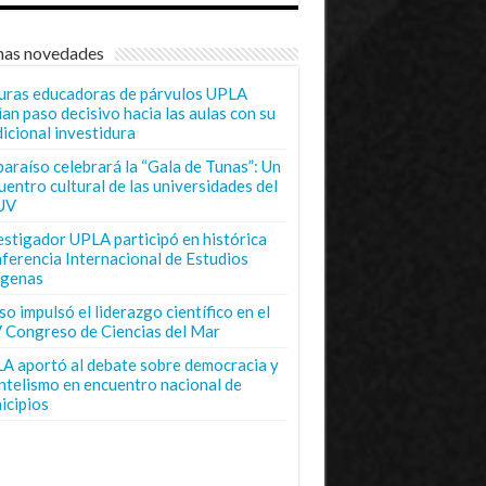
mas novedades
uras educadoras de párvulos UPLA
ian paso decisivo hacia las aulas con su
dicional investidura
paraíso celebrará la “Gala de Tunas”: Un
uentro cultural de las universidades del
UV
estigador UPLA participó en histórica
ferencia Internacional de Estudios
ígenas
o impulsó el liderazgo científico en el
 Congreso de Ciencias del Mar
A aportó al debate sobre democracia y
entelismo en encuentro nacional de
icipios