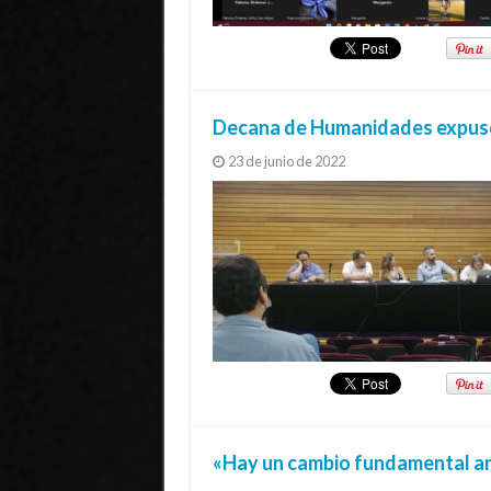
Decana de Humanidades expuso
23 de junio de 2022
«Hay un cambio fundamental ant