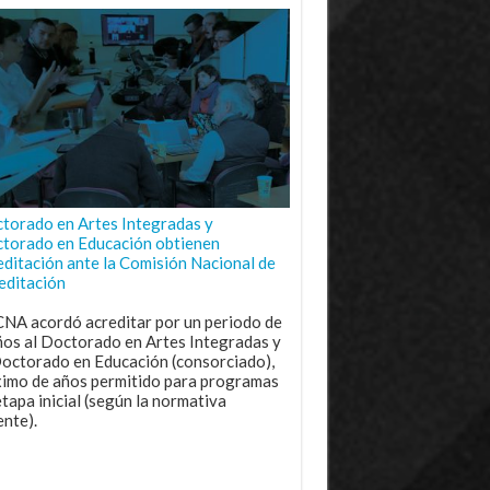
torado en Artes Integradas y
torado en Educación obtienen
editación ante la Comisión Nacional de
editación
CNA acordó acreditar por un periodo de
ños al Doctorado en Artes Integradas y
Doctorado en Educación (consorciado),
imo de años permitido para programas
etapa inicial (según la normativa
ente).