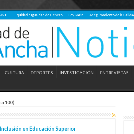
SINTE
Equidad e Igualdad de Género
Ley Karin
Aseguramiento de la Calida
CULTURA
DEPORTES
INVESTIGACIÓN
ENTREVISTAS
na 100)
Inclusión en Educación Superior