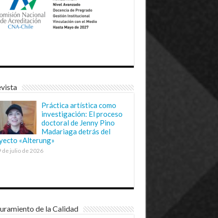
vista
Práctica artística como
investigación: El proceso
doctoral de Jenny Pino
Madariaga detrás del
yecto «Alterung»
 de julio de 2026
uramiento de la Calidad