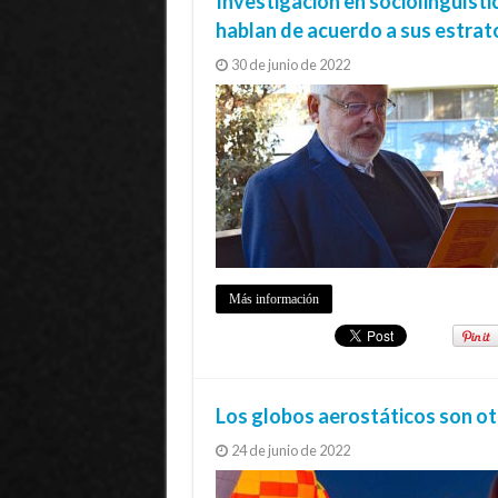
Investigación en sociolingüísti
hablan de acuerdo a sus estrat
30 de junio de 2022
Más información
Los globos aerostáticos son ot
24 de junio de 2022