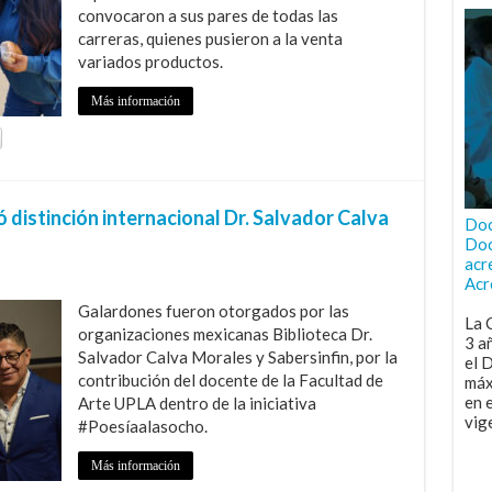
convocaron a sus pares de todas las
carreras, quienes pusieron a la venta
variados productos.
Más información
distinción internacional Dr. Salvador Calva
Doc
Doc
acr
Acr
Galardones fueron otorgados por las
La 
organizaciones mexicanas Biblioteca Dr.
3 a
Salvador Calva Morales y Sabersinfin, por la
el 
contribución del docente de la Facultad de
máx
en 
Arte UPLA dentro de la iniciativa
vig
#Poesíaalasocho.
Más información