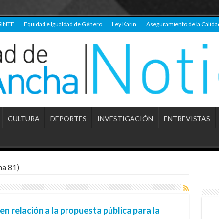
SINTE
Equidad e Igualdad de Género
Ley Karin
Aseguramiento de la Calida
CULTURA
DEPORTES
INVESTIGACIÓN
ENTREVISTAS
na 81)
n relación a la propuesta pública para la