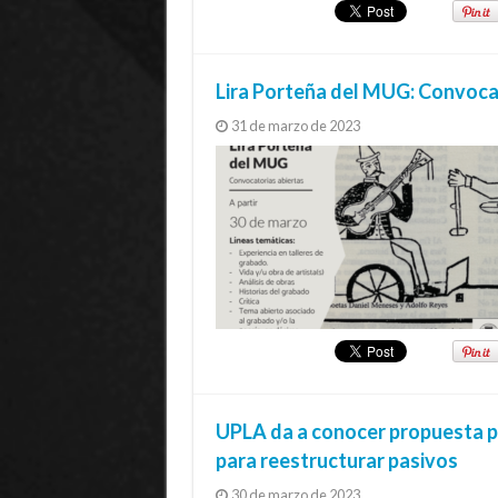
Lira Porteña del MUG: Convoca
31 de marzo de 2023
UPLA da a conocer propuesta pú
para reestructurar pasivos
30 de marzo de 2023