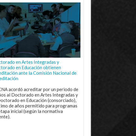
torado en Artes Integradas y
torado en Educación obtienen
editación ante la Comisión Nacional de
editación
CNA acordó acreditar por un periodo de
ños al Doctorado en Artes Integradas y
Doctorado en Educación (consorciado),
imo de años permitido para programas
etapa inicial (según la normativa
ente).