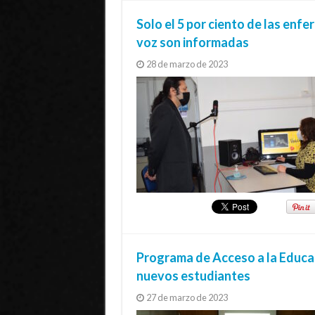
Solo el 5 por ciento de las enf
voz son informadas
28 de marzo de 2023
Programa de Acceso a la Educac
nuevos estudiantes
27 de marzo de 2023