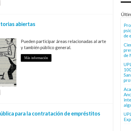
Últi
torias abiertas
Pro
psi
de 
Pueden participar áreas relacionadas al arte
Cie
y también público general.
pre
de 
Más información
UPL
100
San 
pro
Aca
Anc
int
alg
blica para la contratación de empréstitos
UPL
Exp