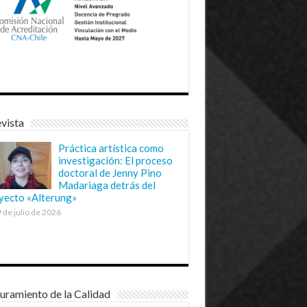
vista
Práctica artística como
investigación: El proceso
doctoral de Jenny Pino
Madariaga detrás del
yecto «Alterung»
 de julio de 2026
uramiento de la Calidad