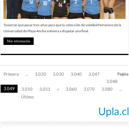
Tuvieron que pasar tres años para que la selección de voleibol femenino de la
Universidad de Playa Ancha volviera a disputar una final.
Más información
Primero
...
3.020
3.030
3.040
3.047
Pagina
3.048
3.049
3.050
3.051
»
3.060
3.070
3.080
...
Último