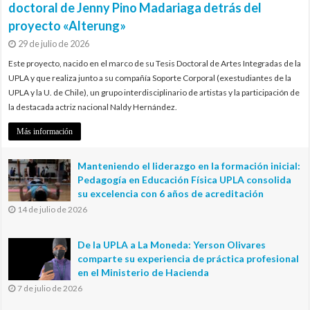
doctoral de Jenny Pino Madariaga detrás del
proyecto «Alterung»
29 de julio de 2026
Este proyecto, nacido en el marco de su Tesis Doctoral de Artes Integradas de la
UPLA y que realiza junto a su compañía Soporte Corporal (exestudiantes de la
UPLA y la U. de Chile), un grupo interdisciplinario de artistas y la participación de
la destacada actriz nacional Naldy Hernández.
Más información
Manteniendo el liderazgo en la formación inicial:
Pedagogía en Educación Física UPLA consolida
su excelencia con 6 años de acreditación
14 de julio de 2026
De la UPLA a La Moneda: Yerson Olivares
comparte su experiencia de práctica profesional
en el Ministerio de Hacienda
7 de julio de 2026