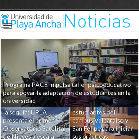
Programa PACE impulsa taller psicoeducativo
UPLA entrega
para apoyar la adaptación de estudiantes en la
herramientas clave a
universidad
Ciencia para combatir
más de 100
la sequía: UPLA
estudiantes del
presenta el primer
campus Valparaíso y
Observatorio Satelital
San Felipe para iniciar
de Nieves a escala
sus prácticas