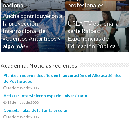
Académicos de la
nacional
profesionales
Universidad de Playa
Ancha contribuyeron a
la proyección
UPLA TV estrena la
internacional de
serie Raíces:
«Cuentos Antárticos y
Experiencias de
algo más»
Educación Pública
Academia: Noticias recientes
Plantean nuevos desafíos en inauguración del Año académico
de Postgrados
13 de mayo de 2008
Artistas intervinieron espacio universitario
13 de mayo de 2008
Congelan alza de la tarifa escolar
13 de mayo de 2008