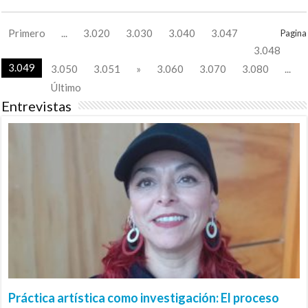
Primero
...
3.020
3.030
3.040
3.047
Pagina
3.048
3.049
3.050
3.051
»
3.060
3.070
3.080
...
Último
Entrevistas
Práctica artística como investigación: El proceso