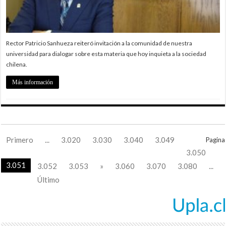
Rector Patricio Sanhueza reiteró invitación a la comunidad de nuestra
universidad para dialogar sobre esta materia que hoy inquieta a la sociedad
chilena.
Más información
Primero
...
3.020
3.030
3.040
3.049
Pagina
3.050
3.051
3.052
3.053
»
3.060
3.070
3.080
...
Último