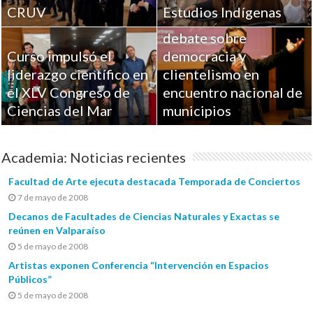
CRUV
Estudios Indígenas
UPLA aportó al
debate sobre
Curso impulsó el
democracia y
liderazgo científico en
clientelismo en
el XLV Congreso de
encuentro nacional de
Ciencias del Mar
municipios
Academia: Noticias recientes
Facultad de Arte ejecuta destacada Temporada de Conciertos
7 de mayo de 2008
Decanos de Facultades de Ciencias Naturales y Exactas se
reúnen en Valparaíso
5 de mayo de 2008
Artistas exponen Conferencia “Intervención en Espacios
Públicos”
5 de mayo de 2008