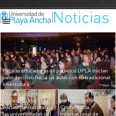
Futuras educadoras de párvulos UPLA inician
paso decisivo hacia las aulas con su tradicional
investidura
Valparaíso celebrará la
Investigador UPLA
“Gala de Tunas”: Un
participó en histórica
encuentro cultural de
Conferencia
las universidades del
Internacional de