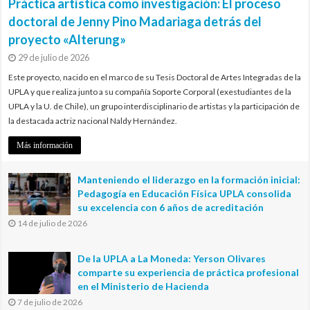
Práctica artística como investigación: El proceso
doctoral de Jenny Pino Madariaga detrás del
proyecto «Alterung»
29 de julio de 2026
Este proyecto, nacido en el marco de su Tesis Doctoral de Artes Integradas de la
UPLA y que realiza junto a su compañía Soporte Corporal (exestudiantes de la
UPLA y la U. de Chile), un grupo interdisciplinario de artistas y la participación de
la destacada actriz nacional Naldy Hernández.
Más información
Manteniendo el liderazgo en la formación inicial:
Pedagogía en Educación Física UPLA consolida
su excelencia con 6 años de acreditación
14 de julio de 2026
De la UPLA a La Moneda: Yerson Olivares
comparte su experiencia de práctica profesional
en el Ministerio de Hacienda
7 de julio de 2026