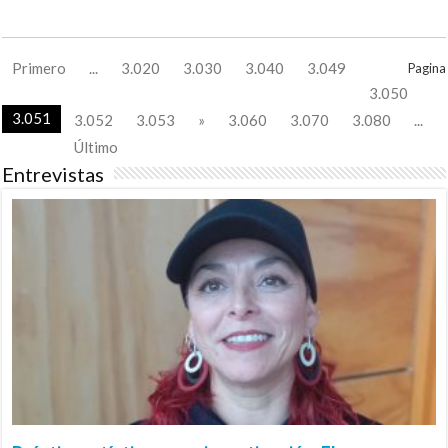
Primero
...
3.020
3.030
3.040
3.049
Pagina
3.050
3.051
3.052
3.053
»
3.060
3.070
3.080
...
Último
Entrevistas