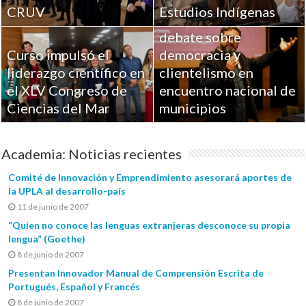
CRUV
Estudios Indígenas
UPLA aportó al
debate sobre
Curso impulsó el
democracia y
liderazgo científico en
clientelismo en
el XLV Congreso de
encuentro nacional de
Ciencias del Mar
municipios
Academia: Noticias recientes
Comité de Innovación y Emprendimiento asesorará aportes de
la UPLA al desarrollo-país
11 de junio de 2007
“Quien no conoce las lenguas extranjeras desconoce su propia
lengua” (Goethe)
8 de junio de 2007
Presentan Innovador Manual de Comprensión Escrita de
Portugués, Español y Francés
8 de junio de 2007