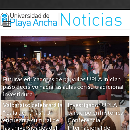
Futuras educadoras de párvulos UPLA inician
paso decisivo hacia las aulas con su tradicional
investidura
Valparaíso celebrará la
Investigador UPLA
“Gala de Tunas”: Un
participó en histórica
encuentro cultural de
Conferencia
las universidades del
Internacional de