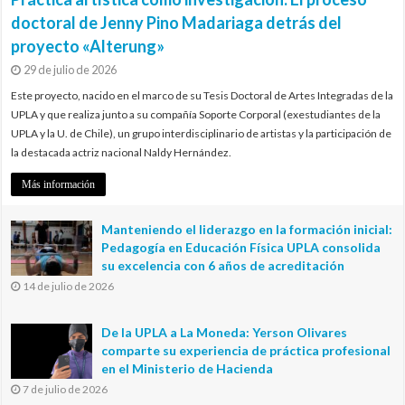
doctoral de Jenny Pino Madariaga detrás del
proyecto «Alterung»
29 de julio de 2026
Este proyecto, nacido en el marco de su Tesis Doctoral de Artes Integradas de la
UPLA y que realiza junto a su compañía Soporte Corporal (exestudiantes de la
UPLA y la U. de Chile), un grupo interdisciplinario de artistas y la participación de
la destacada actriz nacional Naldy Hernández.
Más información
Manteniendo el liderazgo en la formación inicial:
Pedagogía en Educación Física UPLA consolida
su excelencia con 6 años de acreditación
14 de julio de 2026
De la UPLA a La Moneda: Yerson Olivares
comparte su experiencia de práctica profesional
en el Ministerio de Hacienda
7 de julio de 2026