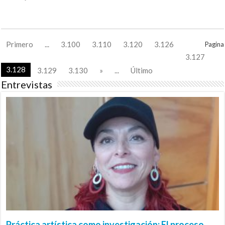
Primero
...
3.100
3.110
3.120
3.126
Pagina
3.127
3.128
3.129
3.130
»
...
Último
Entrevistas
Práctica artística como investigación: El proceso