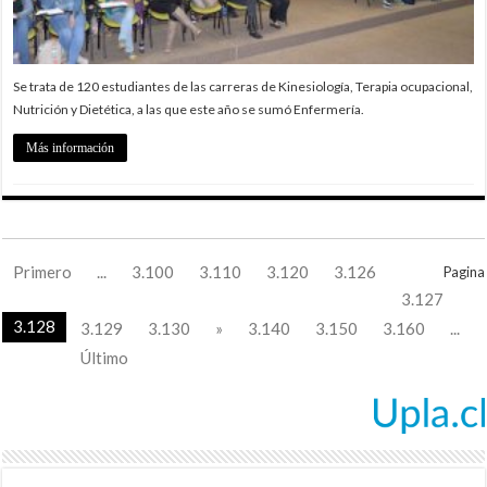
Se trata de 120 estudiantes de las carreras de Kinesiología, Terapia ocupacional,
Nutrición y Dietética, a las que este año se sumó Enfermería.
Más información
Primero
...
3.100
3.110
3.120
3.126
Pagina
3.127
3.128
3.129
3.130
»
3.140
3.150
3.160
...
Último