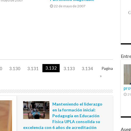
e mayo de 2007
22 de mayo de 2007
Entre
3.132
0
3.130
3.131
3.133
3.134
Pagina
»
pro
29
Manteniendo el liderazgo
en la formación inicial:
Pedagogía en Educación
Física UPLA consolida su
excelencia con 6 años de acreditación
Aseg