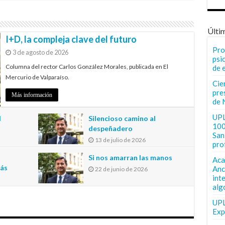
Últi
I+D, la compleja clave del futuro
Pro
3 de agosto de 2026
psi
Columna del rector Carlos González Morales, publicada en El
de 
Mercurio de Valparaíso.
Cie
pre
Más información
de 
UPL
l
Silencioso camino al
100
despeñadero
San 
13 de julio de 2026
pro
n
Si nos amarran las manos
Aca
más
Anc
22 de junio de 2026
int
alg
UPL
Exp