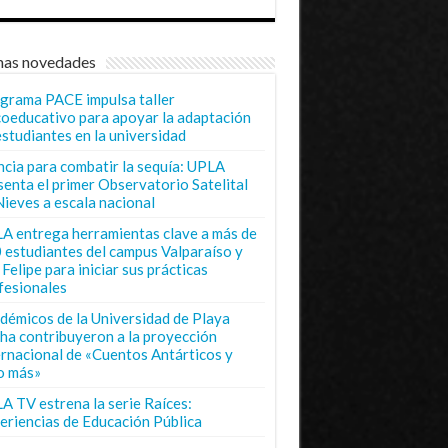
mas novedades
grama PACE impulsa taller
coeducativo para apoyar la adaptación
estudiantes en la universidad
ncia para combatir la sequía: UPLA
senta el primer Observatorio Satelital
Nieves a escala nacional
A entrega herramientas clave a más de
 estudiantes del campus Valparaíso y
Felipe para iniciar sus prácticas
fesionales
démicos de la Universidad de Playa
ha contribuyeron a la proyección
ernacional de «Cuentos Antárticos y
o más»
A TV estrena la serie Raíces:
eriencias de Educación Pública