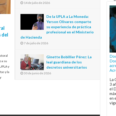
14 de julio de 2026
De la UPLA a La Moneda:
Yerson Olivares comparte
su experiencia de práctica
ral
profesional en el Ministerio
 del
de Hacienda
7 de julio de 2026
ctoral
Doc
Ginette Bobillier Pérez: La
Doc
o a su
leal guardiana de los
acr
 UPLA y
decretos universitarios
Acr
tas y la
30 de junio de 2026
y
La 
3 a
el 
máx
en 
vig