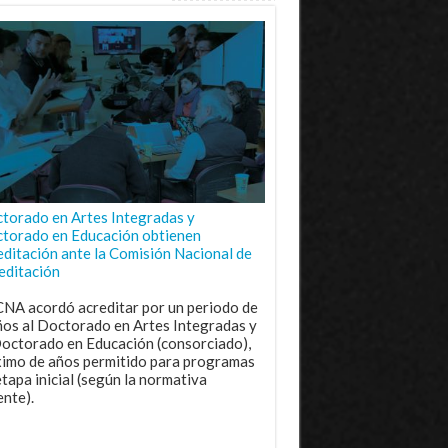
torado en Artes Integradas y
torado en Educación obtienen
editación ante la Comisión Nacional de
editación
CNA acordó acreditar por un periodo de
ños al Doctorado en Artes Integradas y
Doctorado en Educación (consorciado),
imo de años permitido para programas
etapa inicial (según la normativa
ente).