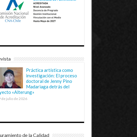
vista
Práctica artística como
investigación: El proceso
doctoral de Jenny Pino
Madariaga detrás del
yecto «Alterung»
 de julio de 2026
uramiento de la Calidad