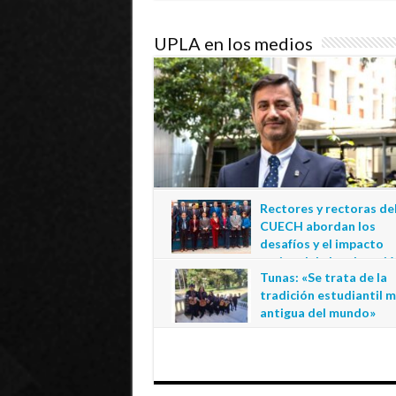
UPLA en los medios
Rectores y rectoras de
CUECH abordan los
desafíos y el impacto
regional de la educació
Tunas: «Se trata de la
estatal en Tarapacá
tradición estudiantil 
20 de julio de 2026
antigua del mundo»
1 de julio de 2026