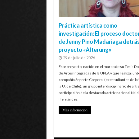
Práctica artística como
investigación: El proceso docto
de Jenny Pino Madariaga detrás
proyecto «Alterung»
29 de julio de 2026
Este proyecto, nacido en el marco de su Tesis Do
de Artes Integradas de la UPLA y que realiza junt
compañía Soporte Corporal (exestudiantes de la
la U. de Chile), un grupo interdisciplinario de artis
participación de la destacada actriz nacional Nald
Hernández.
Más información