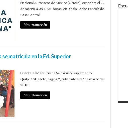
Nacional Autónoma de México (UNAM), expondrá el 22
Encu
de marzo, a las 10:30 horas, en la sala Carlos Pantoja de
Casa Central.
Más información
 se matricula en la Ed. Superior
Fuente: El Mercurio de Valparaíso, suplemento
Quilpué&Belloto, página 2, publicado el 17 de marzo de
2018.
Más información