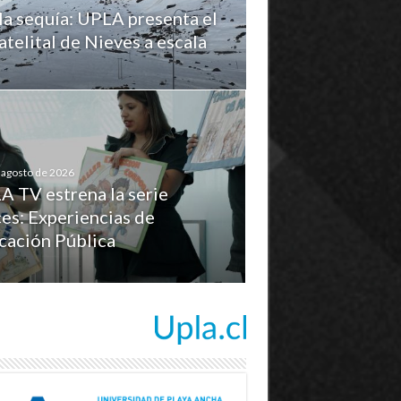
la sequía: UPLA presenta el
telital de Nieves a escala
 agosto de 2026
A TV estrena la serie
es: Experiencias de
cación Pública