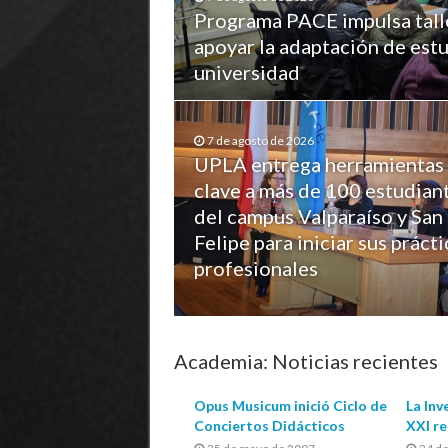
Programa PACE impulsa tall
apoyar la adaptación de estu
universidad
7 de agosto de 2026
UPLA entrega herramientas
clave a más de 100 estudian
del campus Valparaíso y San
Felipe para iniciar sus prácti
profesionales
Academia: Noticias recientes
Opus Musicum inició Ciclo de
La Inv
Conciertos Didácticos
XXI r