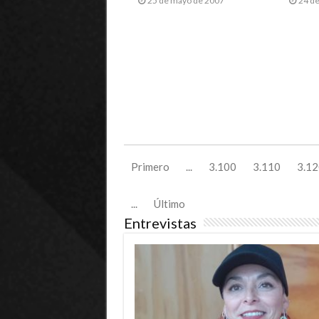
25 de mayo de 2007
24 d
Primero
...
3.100
3.110
3.12
...
Último
Entrevistas