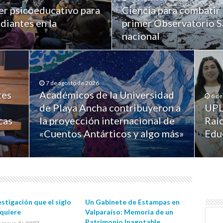
er psicoeducativo para
Ciencia para combatir 
diantes en la
primer Observatorio Sa
nacional
7 de agosto de 2026
tes
Académicos de la Universidad
6 de
de Playa Ancha contribuyeron a
UPL
cas
la proyección internacional de
Raíc
«Cuentos Antárticos y algo más»
Edu
estigación que el siglo
Un Gabinete de Estampas en
equiere
Valparaíso: Memoria de un
Patrimonio Inagotable