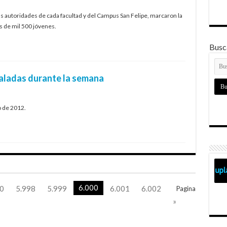
las autoridades de cada facultad y del Campus San Felipe, marcaron la
ás de mil 500 jóvenes.
Busca
taladas durante la semana
o de 2012.
6.000
0
5.998
5.999
6.001
6.002
Pagina
»