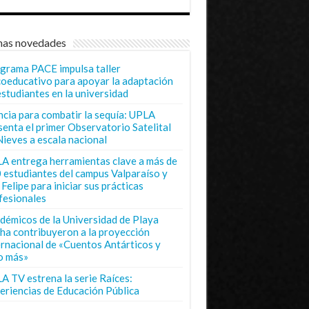
mas novedades
grama PACE impulsa taller
coeducativo para apoyar la adaptación
estudiantes en la universidad
ncia para combatir la sequía: UPLA
senta el primer Observatorio Satelital
Nieves a escala nacional
A entrega herramientas clave a más de
 estudiantes del campus Valparaíso y
Felipe para iniciar sus prácticas
fesionales
démicos de la Universidad de Playa
ha contribuyeron a la proyección
ernacional de «Cuentos Antárticos y
o más»
A TV estrena la serie Raíces:
eriencias de Educación Pública