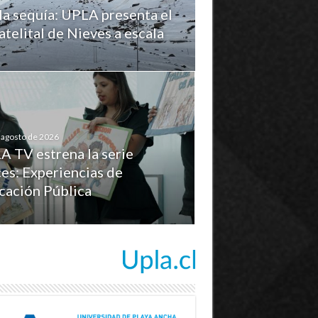
la sequía: UPLA presenta el
telital de Nieves a escala
 agosto de 2026
A TV estrena la serie
es: Experiencias de
cación Pública