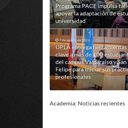
Programa PACE impulsa tall
apoyar la adaptación de estu
universidad
7 de agosto de 2026
UPLA entrega herramientas
clave a más de 100 estudian
del campus Valparaíso y San
Felipe para iniciar sus prácti
profesionales
Academia: Noticias recientes