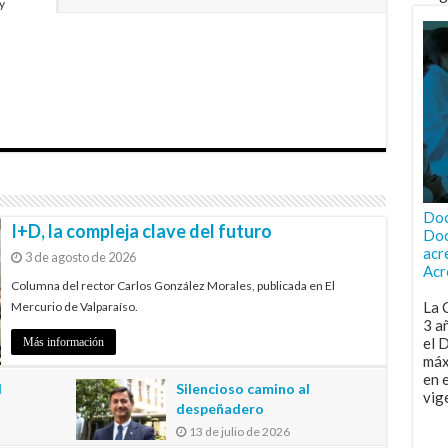
y
Doc
I+D, la compleja clave del futuro
Doc
acr
3 de agosto de 2026
Acr
Columna del rector Carlos González Morales, publicada en El
La 
Mercurio de Valparaíso.
3 a
el 
Más información
máx
en 
l
Silencioso camino al
vig
despeñadero
13 de julio de 2026