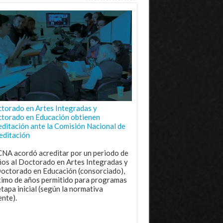
torado en Artes Integradas y
torado en Educación obtienen
editación ante la Comisión Nacional de
editación
CNA acordó acreditar por un periodo de
ños al Doctorado en Artes Integradas y
Doctorado en Educación (consorciado),
imo de años permitido para programas
etapa inicial (según la normativa
ente).