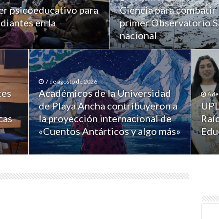
er psicoeducativo para
Ciencia para combatir 
diantes en la
primer Observatorio Sa
nacional
7 de agosto de 2026
tes
Académicos de la Universidad
6 de
de Playa Ancha contribuyeron a
UPL
cas
la proyección internacional de
Raíc
«Cuentos Antárticos y algo más»
Edu