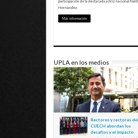
participación de la destacada actriz nacional Nald
Hernández.
Más información
UPLA en los medios
Rectores y rectoras de
CUECH abordan los
desafíos y el impacto