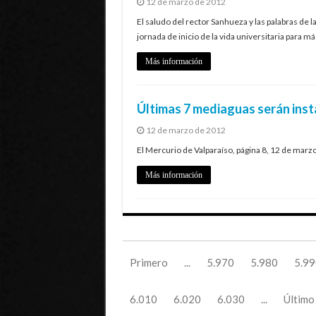
12 de marzo de 2012
El saludo del rector Sanhueza y las palabras de 
jornada de inicio de la vida universitaria para m
Más información
Últimas 7 mediaguas serán ins
12 de marzo de 2012
El Mercurio de Valparaíso, página 8, 12 de marz
Más información
Primero
...
5.970
5.980
5.99
6.010
6.020
6.030
...
Último