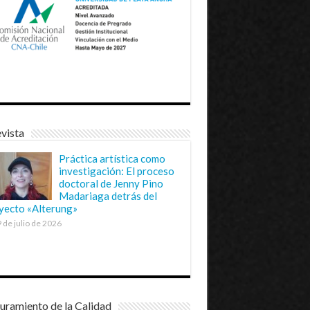
vista
Práctica artística como
investigación: El proceso
doctoral de Jenny Pino
Madariaga detrás del
yecto «Alterung»
 de julio de 2026
uramiento de la Calidad