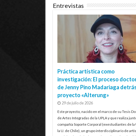
Entrevistas
Práctica artística como
investigación: El proceso docto
de Jenny Pino Madariaga detrás
proyecto «Alterung»
29 de julio de 2026
Este proyecto, nacido en el marco de su Tesis Do
de Artes Integradas de la UPLA y que realiza junt
compañía Soporte Corporal (exestudiantes de la
la U. de Chile), un grupo interdisciplinario de artis