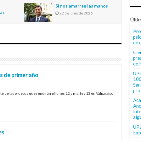
n
Si nos amarran las manos
más
22 de junio de 2026
Últi
Pro
psi
de 
Cie
pre
de 
UPL
 de primer año
100
San 
pro
e de las pruebas que rendirán el lunes 12 y martes 13 en Valparaíso
Aca
Anc
int
alg
UPL
es
Exp