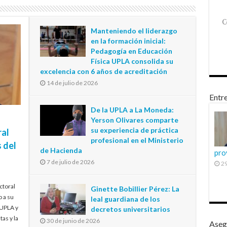
Manteniendo el liderazgo
en la formación inicial:
Pedagogía en Educación
Física UPLA consolida su
excelencia con 6 años de acreditación
14 de julio de 2026
Entre
De la UPLA a La Moneda:
Yerson Olivares comparte
su experiencia de práctica
ral
profesional en el Ministerio
 del
de Hacienda
pro
7 de julio de 2026
29
ctoral
Ginette Bobillier Pérez: La
o a su
leal guardiana de los
 UPLA y
decretos universitarios
tas y la
30 de junio de 2026
Aseg