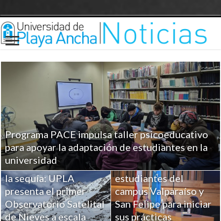
Programa PACE impulsa taller psicoeducativo
UPLA entrega
para apoyar la adaptación de estudiantes en la
herramientas clave a
universidad
Ciencia para combatir
más de 100
la sequía: UPLA
estudiantes del
presenta el primer
campus Valparaíso y
Observatorio Satelital
San Felipe para iniciar
de Nieves a escala
sus prácticas