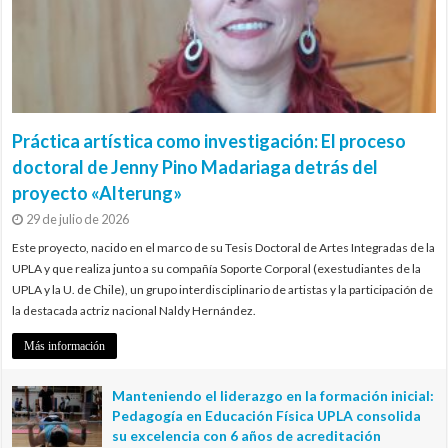
Práctica artística como investigación: El proceso
doctoral de Jenny Pino Madariaga detrás del
proyecto «Alterung»
29 de julio de 2026
Este proyecto, nacido en el marco de su Tesis Doctoral de Artes Integradas de la
UPLA y que realiza junto a su compañía Soporte Corporal (exestudiantes de la
UPLA y la U. de Chile), un grupo interdisciplinario de artistas y la participación de
la destacada actriz nacional Naldy Hernández.
Más información
Manteniendo el liderazgo en la formación inicial:
Pedagogía en Educación Física UPLA consolida
su excelencia con 6 años de acreditación