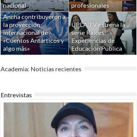
Académicos de la
nacional
profesionales
Universidad de Playa
Ancha contribuyeron a
la proyección
UPLA TV estrena la
internacional de
serie Raíces:
«Cuentos Antárticos y
Experiencias de
algo más»
Educación Pública
Academia: Noticias recientes
Entrevistas