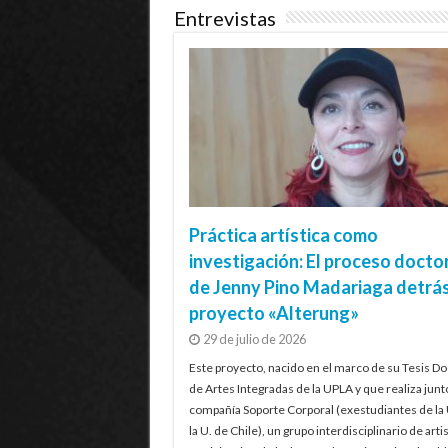
Entrevistas
Práctica artística como
investigación: El proceso docto
de Jenny Pino Madariaga detrás
proyecto «Alterung»
29 de julio de 2026
Este proyecto, nacido en el marco de su Tesis Do
de Artes Integradas de la UPLA y que realiza junt
compañía Soporte Corporal (exestudiantes de la
la U. de Chile), un grupo interdisciplinario de artis