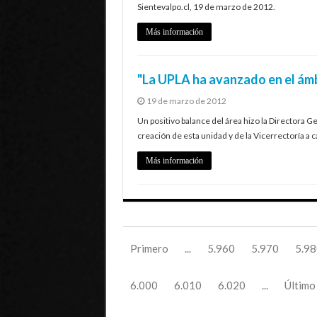
Sientevalpo.cl, 19 de marzo de 2012.
Más información
"La UPLA ha avanzado en el ámb
19 de marzo de 2012
Un positivo balance del área hizo la Directora G
creación de esta unidad y de la Vicerrectoría a c
Más información
Primero
...
5.960
5.970
5.98
6.000
6.010
6.020
...
Último