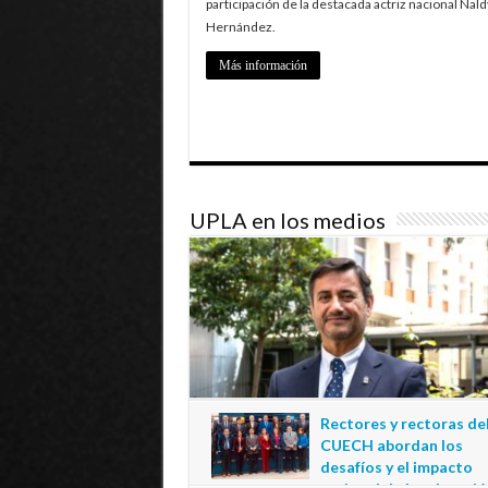
participación de la destacada actriz nacional Nald
Hernández.
Más información
UPLA en los medios
Rectores y rectoras de
CUECH abordan los
desafíos y el impacto