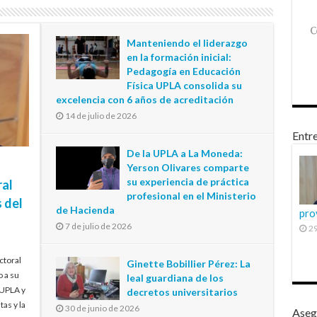
Manteniendo el liderazgo
en la formación inicial:
Pedagogía en Educación
Física UPLA consolida su
excelencia con 6 años de acreditación
14 de julio de 2026
Entre
De la UPLA a La Moneda:
Yerson Olivares comparte
su experiencia de práctica
ral
profesional en el Ministerio
 del
de Hacienda
pro
7 de julio de 2026
29
ctoral
Ginette Bobillier Pérez: La
o a su
leal guardiana de los
 UPLA y
decretos universitarios
tas y la
30 de junio de 2026
Aseg