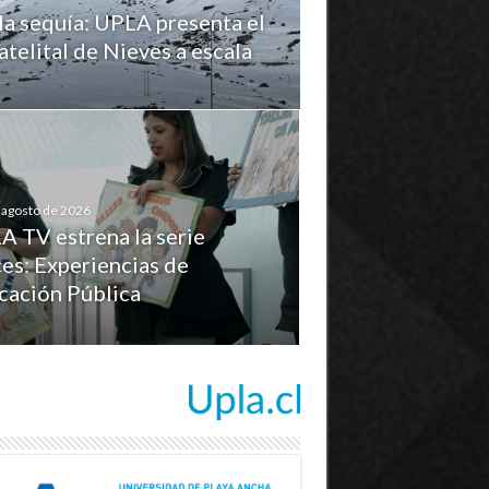
la sequía: UPLA presenta el
telital de Nieves a escala
 agosto de 2026
A TV estrena la serie
es: Experiencias de
cación Pública