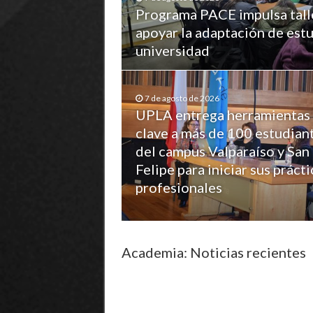
Programa PACE impulsa tall
apoyar la adaptación de estu
universidad
7 de agosto de 2026
UPLA entrega herramientas
clave a más de 100 estudian
del campus Valparaíso y San
Felipe para iniciar sus prácti
profesionales
Academia: Noticias recientes