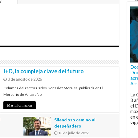
y
Doc
I+D, la compleja clave del futuro
Doc
acr
3 de agosto de 2026
Acr
Columna del rector Carlos González Morales, publicada en El
La 
Mercurio de Valparaíso.
3 a
el 
Más información
máx
en 
l
Silencioso camino al
vig
despeñadero
13 de julio de 2026