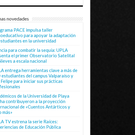
mas novedades
grama PACE impulsa taller
coeducativo para apoyar la adaptación
estudiantes en la universidad
ncia para combatir la sequía: UPLA
senta el primer Observatorio Satelital
Nieves a escala nacional
A entrega herramientas clave a más de
 estudiantes del campus Valparaíso y
Felipe para iniciar sus prácticas
fesionales
démicos de la Universidad de Playa
ha contribuyeron a la proyección
ernacional de «Cuentos Antárticos y
o más»
A TV estrena la serie Raíces:
eriencias de Educación Pública