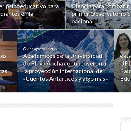
er psicoeducativo para
Ciencia para combatir 
diantes en la
primer Observatorio Sa
nacional
7 de agosto de 2026
tes
Académicos de la Universidad
6 de
de Playa Ancha contribuyeron a
UPL
cas
la proyección internacional de
Raíc
«Cuentos Antárticos y algo más»
Edu