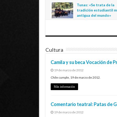
regional de la educació
Tunas: «Se trata de la
estatal en Tarapacá
tradición estudiantil 
20 de julio de 2026
antigua del mundo»
1 de julio de 2026
Cultura
Camila y su beca Vocación de P
19 de marzo de 2012
Chile cumple, 19 de marzo de 2012.
Más información
Comentario teatral: Patas de Ga
19 de marzo de 2012