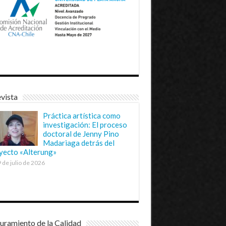
vista
Práctica artística como
investigación: El proceso
doctoral de Jenny Pino
Madariaga detrás del
yecto «Alterung»
 de julio de 2026
uramiento de la Calidad