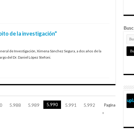
Busca
ito de la investigación"
eneral de Investigación, Ximena Sánchez Segura, a dos años de la
argo del Dr. Daniel López Stefoni.
5.990
0
5.988
5.989
5.991
5.992
Pagina
»