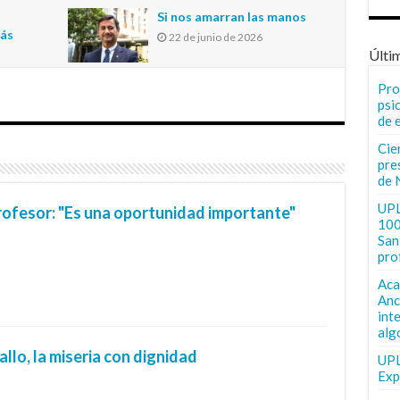
n
Si nos amarran las manos
más
22 de junio de 2026
Últi
Pro
psi
de 
Cie
pre
de 
UPL
rofesor: "Es una oportunidad importante"
100
San 
pro
Aca
Anc
int
alg
llo, la miseria con dignidad
UPL
Exp