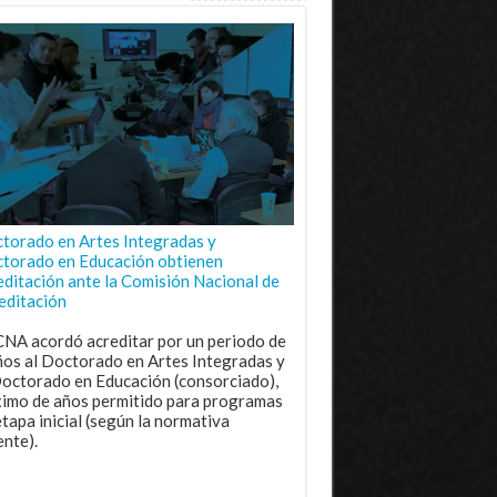
torado en Artes Integradas y
torado en Educación obtienen
editación ante la Comisión Nacional de
editación
CNA acordó acreditar por un periodo de
ños al Doctorado en Artes Integradas y
Doctorado en Educación (consorciado),
imo de años permitido para programas
etapa inicial (según la normativa
ente).