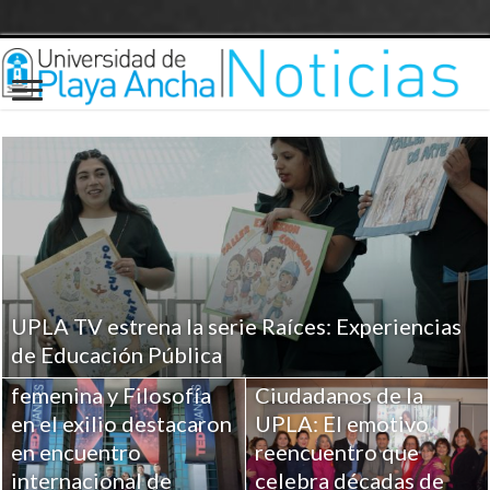
UPLA TV estrena la serie Raíces: Experiencias
Investigaciones UPLA
de Educación Pública
sobre Religiosidad
femenina y Filosofía
Ciudadanos de la
en el exilio destacaron
UPLA: El emotivo
en encuentro
reencuentro que
internacional de
celebra décadas de