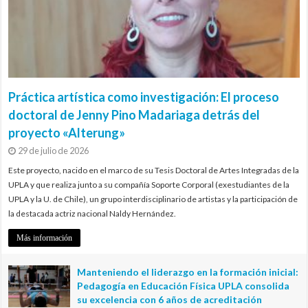
Práctica artística como investigación: El proceso
doctoral de Jenny Pino Madariaga detrás del
proyecto «Alterung»
29 de julio de 2026
Este proyecto, nacido en el marco de su Tesis Doctoral de Artes Integradas de la
UPLA y que realiza junto a su compañía Soporte Corporal (exestudiantes de la
UPLA y la U. de Chile), un grupo interdisciplinario de artistas y la participación de
la destacada actriz nacional Naldy Hernández.
Más información
Manteniendo el liderazgo en la formación inicial:
Pedagogía en Educación Física UPLA consolida
su excelencia con 6 años de acreditación