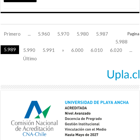
Primero
...
5.960
5.970
5.980
5.987
Pagina
5.988
5.989
5.990
5.991
»
6.000
6.010
6.020
...
Último