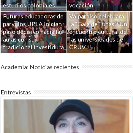
estudios coloniales
vocación
Futuras educadoras de
Valparaíso celebrará
párvulos UPLA inician
la “Gala de Tunas”: Un
paso decisivo hacia las
encuentro cultural de
aulas con su
las universidades del
tradicional investidura
CRUV
Academia: Noticias recientes
Entrevistas