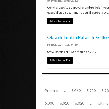
19 de marzo de 2012
Con el propósito de apoyar el ámbito de la inves
especialistas, según anunció su directora la Dra
Más información
Obra de teatro Patas de Gallo 
18 de marzo de 2012
Soyvalparaiso.cl, 18 de marzo de 2012.
Más información
Primero
...
5.960
5.970
5.98
6.000
6.010
6.020
...
Último