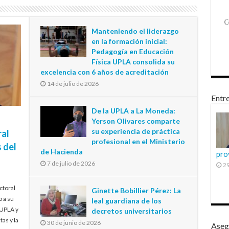
Manteniendo el liderazgo
en la formación inicial:
Pedagogía en Educación
Física UPLA consolida su
excelencia con 6 años de acreditación
14 de julio de 2026
Entre
De la UPLA a La Moneda:
Yerson Olivares comparte
su experiencia de práctica
ral
profesional en el Ministerio
 del
de Hacienda
pro
7 de julio de 2026
29
ctoral
Ginette Bobillier Pérez: La
o a su
leal guardiana de los
 UPLA y
decretos universitarios
tas y la
30 de junio de 2026
Aseg