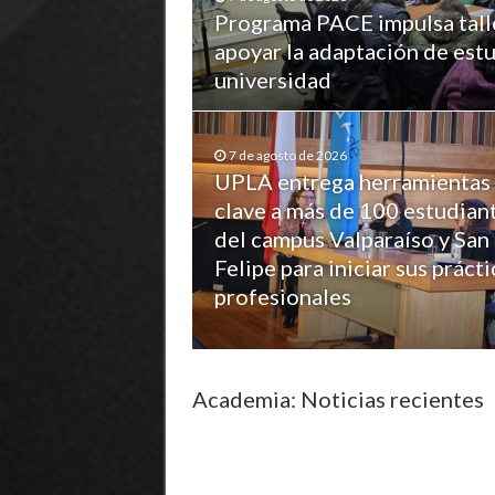
Programa PACE impulsa tall
apoyar la adaptación de estu
universidad
7 de agosto de 2026
UPLA entrega herramientas
clave a más de 100 estudian
del campus Valparaíso y San
Felipe para iniciar sus prácti
profesionales
Academia: Noticias recientes