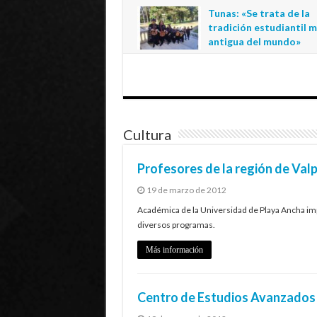
regional de la educació
Tunas: «Se trata de la
estatal en Tarapacá
tradición estudiantil 
20 de julio de 2026
antigua del mundo»
1 de julio de 2026
Cultura
Profesores de la región de Val
19 de marzo de 2012
Académica de la Universidad de Playa Ancha impa
diversos programas.
Más información
Centro de Estudios Avanzados 