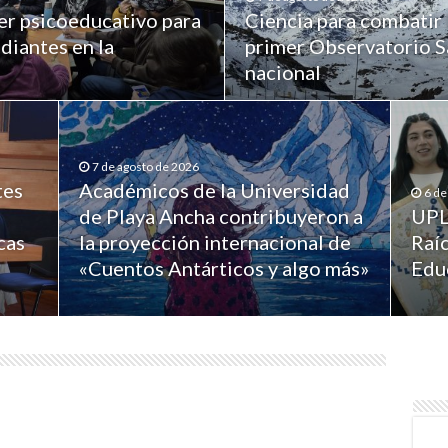
er psicoeducativo para
Ciencia para combatir 
diantes en la
primer Observatorio Sa
nacional
7 de agosto de 2026
tes
Académicos de la Universidad
6 de
de Playa Ancha contribuyeron a
UPL
cas
la proyección internacional de
Raíc
«Cuentos Antárticos y algo más»
Edu