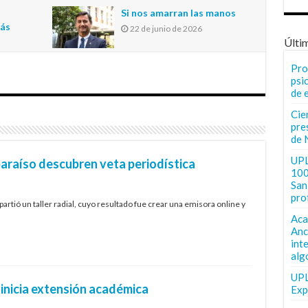
n
Si nos amarran las manos
más
22 de junio de 2026
Últi
Pro
psi
de 
Cie
pre
de 
UPL
paraíso descubren veta periodística
100
San 
pro
rtió un taller radial, cuyo resultado fue crear una emisora online y
Aca
Anc
int
alg
UPL
inicia extensión académica
Exp