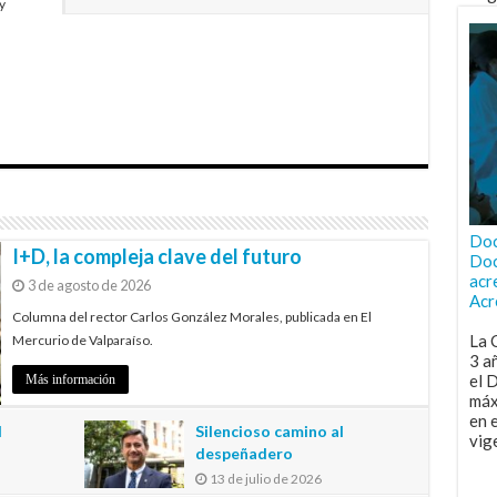
y
Doc
I+D, la compleja clave del futuro
Doc
acr
3 de agosto de 2026
Acr
Columna del rector Carlos González Morales, publicada en El
La 
Mercurio de Valparaíso.
3 a
el 
Más información
máx
en 
l
Silencioso camino al
vig
despeñadero
13 de julio de 2026