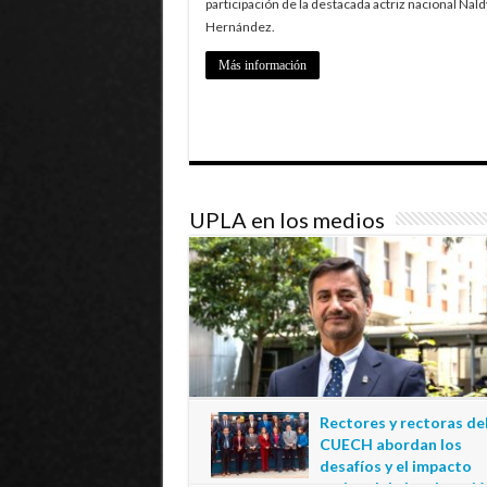
participación de la destacada actriz nacional Nald
Hernández.
Más información
UPLA en los medios
Rectores y rectoras de
CUECH abordan los
desafíos y el impacto