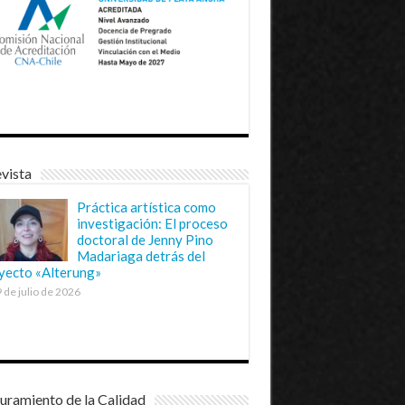
vista
Práctica artística como
investigación: El proceso
doctoral de Jenny Pino
Madariaga detrás del
yecto «Alterung»
 de julio de 2026
uramiento de la Calidad