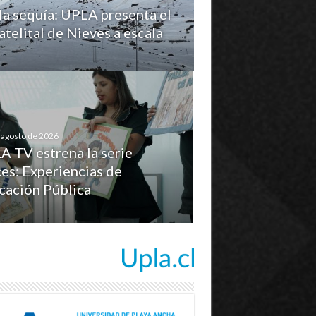
la sequía: UPLA presenta el
telital de Nieves a escala
 agosto de 2026
A TV estrena la serie
es: Experiencias de
cación Pública