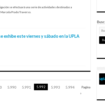
tigación se efectuará una serie de actividades destinadas a
. Marcela Prado Traverso.
Busca
se exhibe este viernes y sábado en la UPLA
5.992
0
5.990
5.991
5.993
5.994
Pagina
»