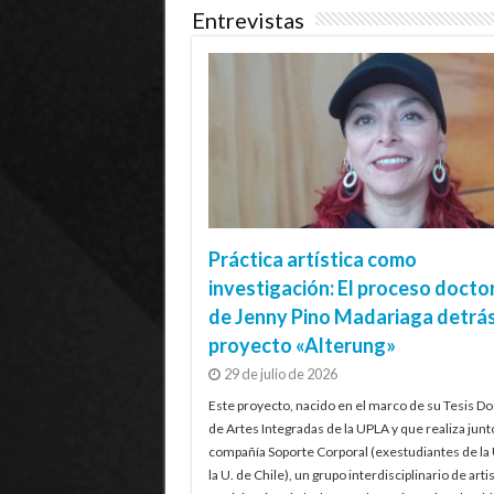
Entrevistas
Práctica artística como
investigación: El proceso docto
de Jenny Pino Madariaga detrás
proyecto «Alterung»
29 de julio de 2026
Este proyecto, nacido en el marco de su Tesis Do
de Artes Integradas de la UPLA y que realiza junt
compañía Soporte Corporal (exestudiantes de la
la U. de Chile), un grupo interdisciplinario de artis