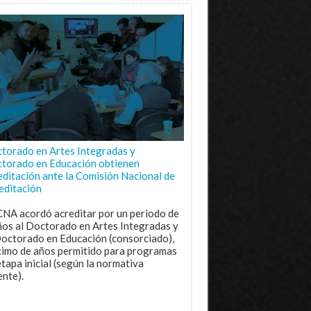
torado en Artes Integradas y
torado en Educación obtienen
editación ante la Comisión Nacional de
editación
CNA acordó acreditar por un periodo de
ños al Doctorado en Artes Integradas y
Doctorado en Educación (consorciado),
imo de años permitido para programas
etapa inicial (según la normativa
ente).