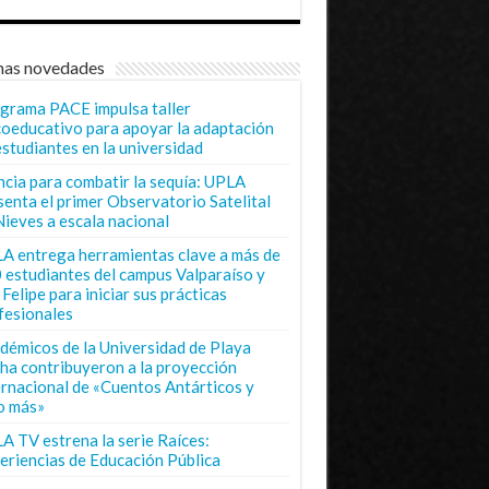
mas novedades
grama PACE impulsa taller
coeducativo para apoyar la adaptación
estudiantes en la universidad
ncia para combatir la sequía: UPLA
senta el primer Observatorio Satelital
Nieves a escala nacional
A entrega herramientas clave a más de
 estudiantes del campus Valparaíso y
Felipe para iniciar sus prácticas
fesionales
démicos de la Universidad de Playa
ha contribuyeron a la proyección
ernacional de «Cuentos Antárticos y
o más»
A TV estrena la serie Raíces:
eriencias de Educación Pública