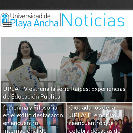
UPLA TV estrena la serie Raíces: Experiencias
Investigaciones UPLA
de Educación Pública
sobre Religiosidad
femenina y Filosofía
Ciudadanos de la
en el exilio destacaron
UPLA: El emotivo
en encuentro
reencuentro que
internacional de
celebra décadas de