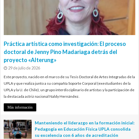
Práctica artística como investigación: El proceso
doctoral de Jenny Pino Madariaga detrás del
proyecto «Alterung»
29 de julio de 2026
Este proyecto, nacido en el marco de su Tesis Doctoral de Artes Integradas de la
UPLA y que realiza junto a su compañía Soporte Corporal (exestudiantes de la
UPLA y la U. de Chile), un grupo interdisciplinario de artistas y la participación de
la destacada actriz nacional Naldy Hernández.
Más información
Manteniendo el liderazgo en la formación inicial:
Pedagogía en Educación Física UPLA consolida
su excelencia con 6 años de acreditación