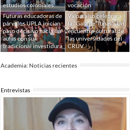
estudios coloniales
vocación
Futuras educadoras de
Valparaíso celebrará
párvulos UPLA inician
la “Gala de Tunas”: Un
paso decisivo hacia las
encuentro cultural de
aulas con su
las universidades del
tradicional investidura
CRUV
Academia: Noticias recientes
Entrevistas