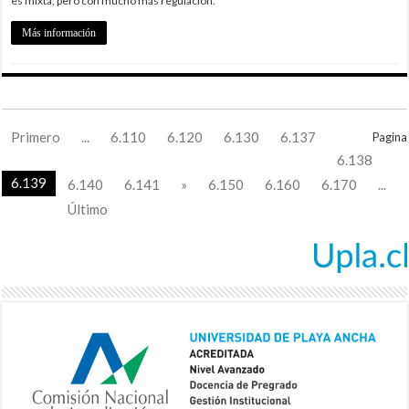
es mixta, pero con mucho más regulación.
Más información
Primero
...
6.110
6.120
6.130
6.137
Pagina
6.138
6.139
6.140
6.141
»
6.150
6.160
6.170
...
Último