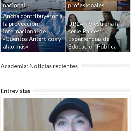
Académicos de la
nacional
profesionales
Universidad de Playa
Ancha contribuyeron a
la proyección
UPLA TV estrena la
internacional de
serie Raíces:
«Cuentos Antárticos y
Experiencias de
algo más»
Educación Pública
Academia: Noticias recientes
Entrevistas