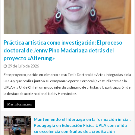
Práctica artística como investigación: El proceso
doctoral de Jenny Pino Madariaga detrás del
proyecto «Alterung»
29 de julio de 2026
Este proyecto, nacido en el marco de su Tesis Doctoral de Artes Integradas de la
UPLA y que realiza junto a su compañía Soporte Corporal (exestudiantes de la
UPLA y la U. de Chile), un grupo interdisciplinario de artistas y la participación de
la destacada actriz nacional Naldy Hernández.
Más información
Manteniendo el liderazgo en la formación inicial:
Pedagogía en Educación Física UPLA consolida
su excelencia con 6 años de acreditación