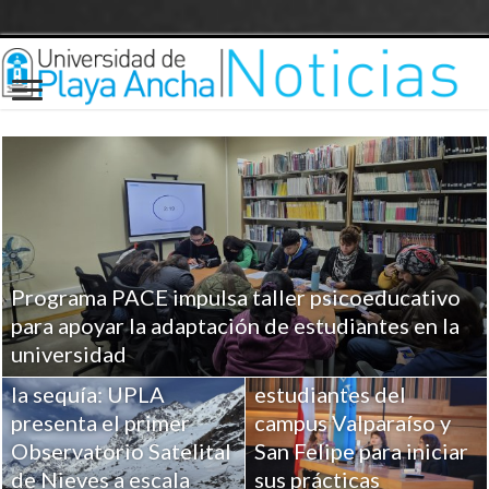
Programa PACE impulsa taller psicoeducativo
UPLA entrega
para apoyar la adaptación de estudiantes en la
herramientas clave a
universidad
Ciencia para combatir
más de 100
la sequía: UPLA
estudiantes del
presenta el primer
campus Valparaíso y
Observatorio Satelital
San Felipe para iniciar
de Nieves a escala
sus prácticas