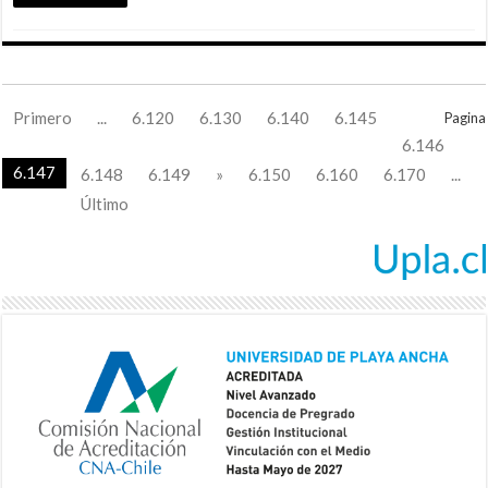
Primero
...
6.120
6.130
6.140
6.145
Pagina
6.146
6.147
6.148
6.149
»
6.150
6.160
6.170
...
Último