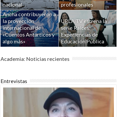
Académicos de la
nacional
profesionales
Universidad de Playa
Ancha contribuyeron a
la proyección
UPLA TV estrena la
internacional de
serie Raíces:
«Cuentos Antárticos y
Experiencias de
algo más»
Educación Pública
Academia: Noticias recientes
Entrevistas