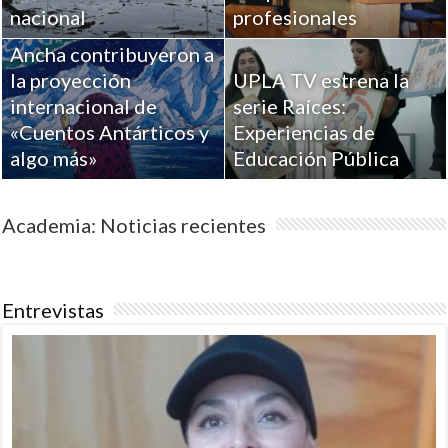
Académicos de la
nacional
profesionales
Universidad de Playa
Ancha contribuyeron a
la proyección
UPLA TV estrena la
internacional de
serie Raíces:
«Cuentos Antárticos y
Experiencias de
algo más»
Educación Pública
Academia: Noticias recientes
Entrevistas