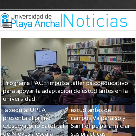
Programa PACE impulsa taller psicoeducativo
UPLA entrega
para apoyar la adaptación de estudiantes en la
herramientas clave a
universidad
Ciencia para combatir
más de 100
la sequía: UPLA
estudiantes del
presenta el primer
campus Valparaíso y
Observatorio Satelital
San Felipe para iniciar
de Nieves a escala
sus prácticas