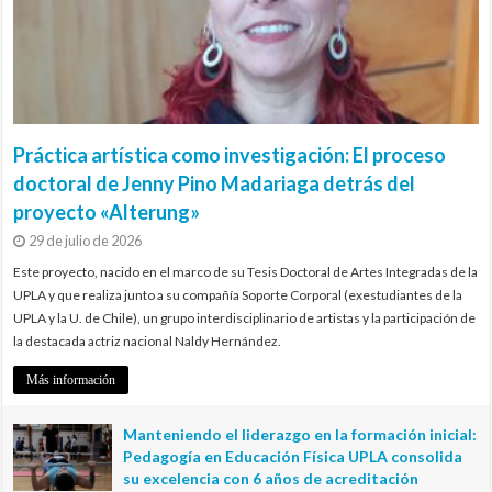
Práctica artística como investigación: El proceso
doctoral de Jenny Pino Madariaga detrás del
proyecto «Alterung»
29 de julio de 2026
Este proyecto, nacido en el marco de su Tesis Doctoral de Artes Integradas de la
UPLA y que realiza junto a su compañía Soporte Corporal (exestudiantes de la
UPLA y la U. de Chile), un grupo interdisciplinario de artistas y la participación de
la destacada actriz nacional Naldy Hernández.
Más información
Manteniendo el liderazgo en la formación inicial:
Pedagogía en Educación Física UPLA consolida
su excelencia con 6 años de acreditación