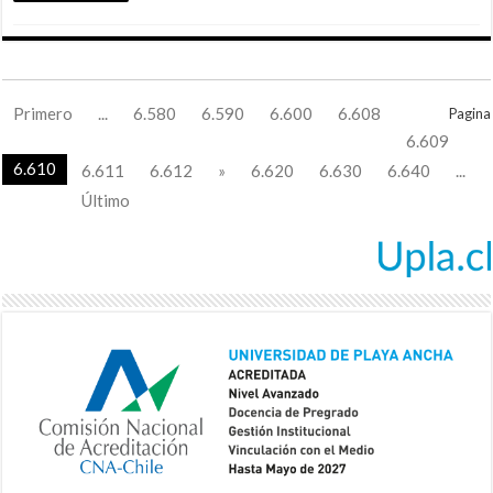
Primero
...
6.580
6.590
6.600
6.608
Pagina
6.609
6.610
6.611
6.612
»
6.620
6.630
6.640
...
Último